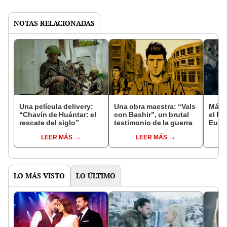
NOTAS RELACIONADAS
Una película delivery:
Una obra maestra: “Vals
Más d
“Chavín de Huántar: el
con Bashir”, un brutal
el Fe
rescate del siglo”
testimonio de la guerra
Euro
LEER MÁS
LEER MÁS
LO MÁS VISTO
LO ÚLTIMO