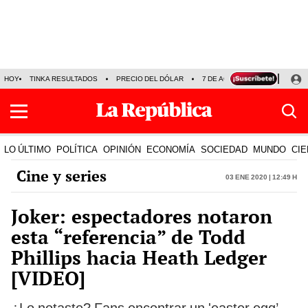
HOY
TINKA RESULTADOS
PRECIO DEL DÓLAR
7 DE AGOSTO
OLLANTA H
LO ÚLTIMO
POLÍTICA
OPINIÓN
ECONOMÍA
SOCIEDAD
MUNDO
CIE
Cine y series
03 Ene 2020 | 12:49 h
Joker: espectadores notaron
esta “referencia” de Todd
Phillips hacia Heath Ledger
[VIDEO]