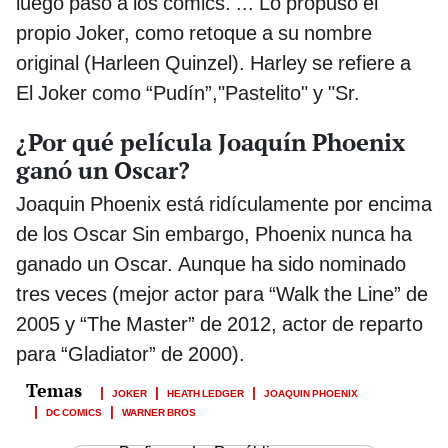
luego pasó a los cómics. ... Lo propuso el
propio Joker, como retoque a su nombre
original (Harleen Quinzel). Harley se refiere a
El Joker como “Pudín”,"Pastelito" y "Sr.
¿Por qué película Joaquín Phoenix
ganó un Oscar?
Joaquin Phoenix está ridículamente por encima
de los Oscar Sin embargo, Phoenix nunca ha
ganado un Oscar. Aunque ha sido nominado
tres veces (mejor actor para “Walk the Line” de
2005 y “The Master” de 2012, actor de reparto
para “Gladiator” de 2000).
JOKER
HEATH LEDGER
JOAQUIN PHOENIX
DC COMICS
WARNER BROS