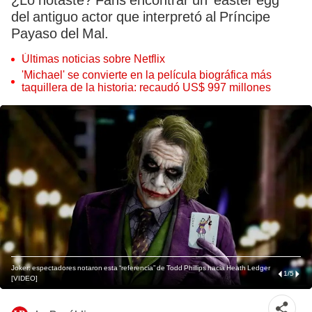
¿Lo notaste? Fans encontrar un 'easter egg’
del antiguo actor que interpretó al Príncipe
Payaso del Mal.
Últimas noticias sobre Netflix
'Michael' se convierte en la película biográfica más
taquillera de la historia: recaudó US$ 997 millones
Joker: espectadores notaron esta “referencia” de Todd Phillips hacia Heath Ledger
1
/
5
[VIDEO]