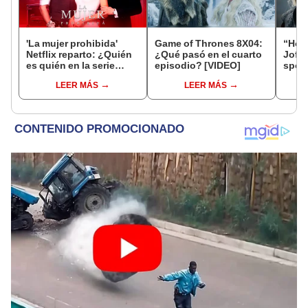
'La mujer prohibida'
Game of Thrones 8X04:
“Hous
Netflix reparto: ¿Quién
¿Qué pasó en el cuarto
Joffr
es quién en la serie
episodio? [VIDEO]
spoil
colombiana
Targ
LEER MÁS
LEER MÁS
protagonizada por
Valerie Domínguez?