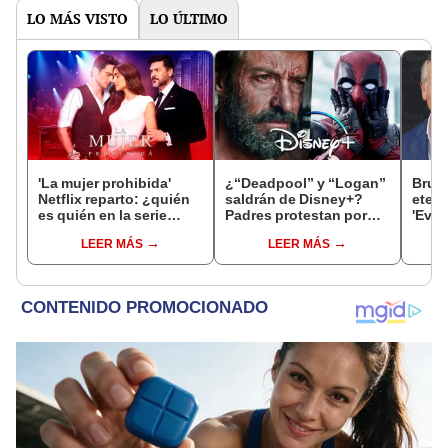
LO MÁS VISTO
LO ÚLTIMO
'La mujer prohibida'
¿“Deadpool” y “Logan”
Bruce
Netflix reparto: ¿quién
saldrán de Disney+?
etern
es quién en la serie
Padres protestan por
'Evil 
colombiana
películas con
enfe
LEER MÁS
LEER MÁS
protagonizada por
clasificación para
que l
Valerie Domínguez?
adultos
esce