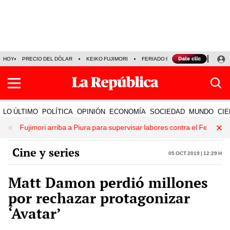
HOY
PRECIO DEL DÓLAR
KEIKO FUJIMORI
FERIADO 6 DE AGOSTO
CORTE
LO ÚLTIMO
POLÍTICA
OPINIÓN
ECONOMÍA
SOCIEDAD
MUNDO
CIE
imori arriba a Piura para supervisar labores contra el Fenómeno de El N
Cine y series
05 Oct 2019 | 12:29 h
Matt Damon perdió millones
por rechazar protagonizar
‘Avatar’