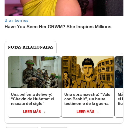
NOTAS RELACIONADAS
Una película delivery:
Una obra maestra: “Vals
Más d
“Chavín de Huántar: el
con Bashir”, un brutal
el Fe
rescate del siglo”
testimonio de la guerra
Euro
LEER MÁS
LEER MÁS