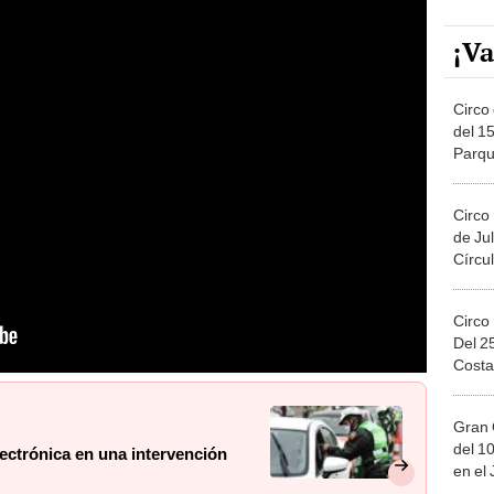
¡Va
Circo 
del 15
Parqu
Migue
Circo
de Jul
Círcul
Circo
Del 2
Costa
Gran 
del 10
lectrónica en una intervención
en el