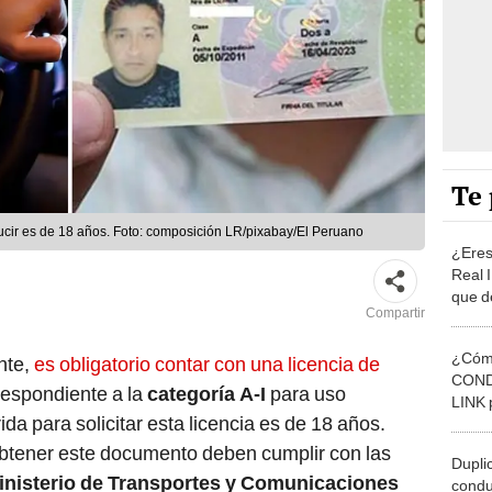
Te 
ucir es de 18 años. Foto: composición LR/pixabay/El Peruano
¿Eres
Real 
que de
Compartir
Nueva
¿Cómo
nte,
es obligatorio contar con una licencia de
CONDU
respondiente a la
categoría A-I
para uso
LINK 
a para solicitar esta licencia es de 18 años.
vía 
btener este documento deben cumplir con las
Dupli
inisterio de Transportes y Comunicaciones
condu