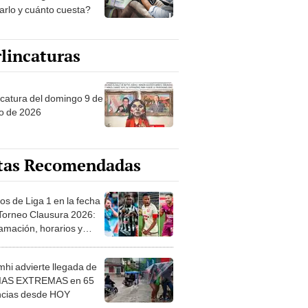
tarlo y cuánto cuesta?
lincaturas
ncatura del domingo 9 de
o de 2026
tas Recomendadas
os de Liga 1 en la fecha
 Torneo Clausura 2026:
amación, horarios y
 ver
hi advierte llegada de
IAS EXTREMAS en 65
ncias desde HOY