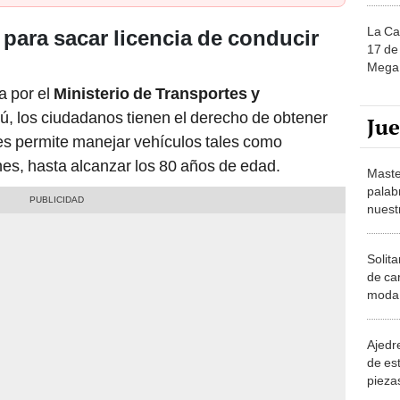
La Ca
para sacar licencia de conducir
17 de 
Mega 
a por el
Ministerio de Transportes y
rú, los ciudadanos tienen el derecho de obtener
Ju
 les permite manejar vehículos tales como
es, hasta alcanzar los 80 años de edad.
Maste
palab
nuest
Solita
de ca
moda.
demue
Ajedre
de es
piezas
consi