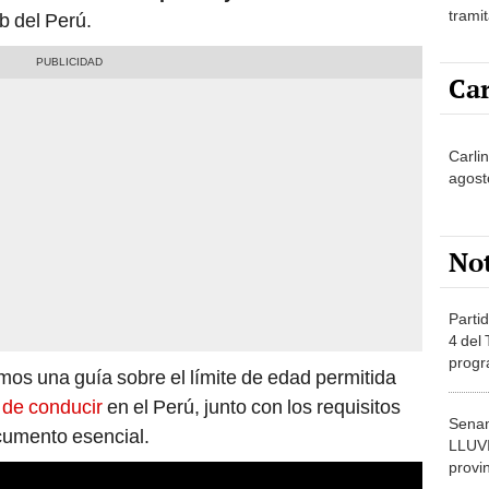
trami
b del Perú.
Car
Carli
agost
No
Partid
4 del
progr
mos una guía sobre el límite de edad permitida
dónde
a de conducir
en el Perú, junto con los requisitos
Senam
cumento esencial.
LLUV
provi