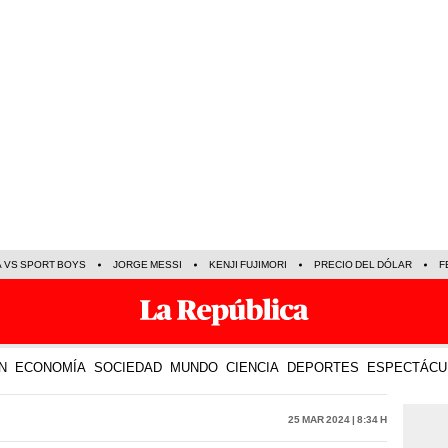
A VS SPORT BOYS
JORGE MESSI
KENJI FUJIMORI
PRECIO DEL DÓLAR
F
N
ECONOMÍA
SOCIEDAD
MUNDO
CIENCIA
DEPORTES
ESPECTÁCU
25 Mar 2024 | 8:34 h