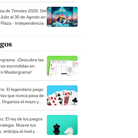
sa de Timoteo 2026: Del
Julio al 30 de Agosto en
Plaza - Independencia
egos
rgrama: ¡Descubre las
ras escondidas en
ro Mastergrama!
rio: El legendario juego
rtas que nunca pasa de
 Organiza el mazo y
stra tu habilidad.
z: El rey de los juegos
trategia. Mueve tus
, anticipa al rival y
gue el jaque mate.