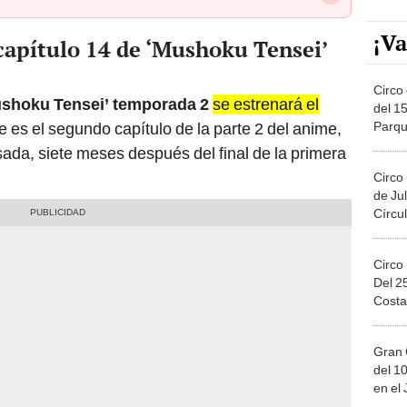
¡Va
capítulo 14 de ‘Mushoku Tensei’
Circo 
shoku Tensei’ temporada 2
se estrenará el
del 15
Parqu
te es el segundo capítulo de la parte 2 del anime,
Migue
asada, siete meses después del final de la primera
Circo
de Jul
Círcul
Circo
Del 2
Costa
Gran 
del 10
en el