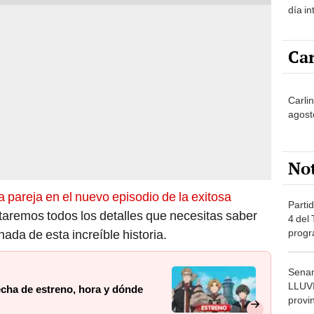
día i
Ball
Car
Carli
agost
No
 pareja en el nuevo episodio de la exitosa
Partid
taremos todos los detalles que necesitas saber
4 del
progr
ada de esta increíble historia.
dónde
Senam
LLUV
echa de estreno, hora y dónde
provi