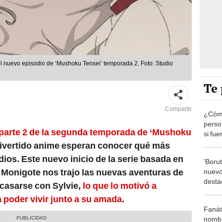
el nuevo episodio de ‘Mushoku Tensei’ temporada 2. Foto: Studio
Te 
Compartir
¿Cómo
perso
a parte 2 de la segunda temporada de ‘Mushoku
si fu
revel
 divertido anime esperan conocer qué más
os. Este nuevo inicio de la serie basada en
'Borut
 Monigote nos trajo las nuevas aventuras de
nuevo
desta
 casarse con Sylvie,
lo que lo motivó a
Saku
 poder vivir junto a su amada
.
Fanát
nombr