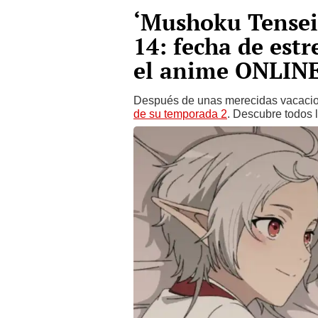
‘Mushoku Tensei’
14: fecha de estr
el anime ONLIN
Después de unas merecidas vacaci
de su temporada 2
. Descubre todos l