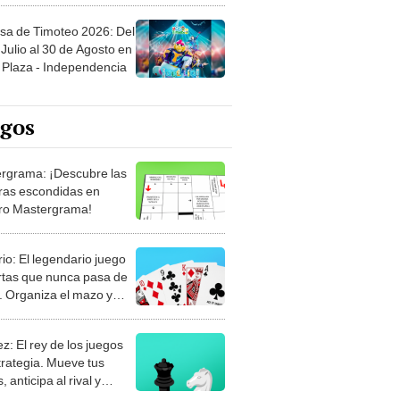
sa de Timoteo 2026: Del
Julio al 30 de Agosto en
Plaza - Independencia
egos
rgrama: ¡Descubre las
ras escondidas en
ro Mastergrama!
rio: El legendario juego
rtas que nunca pasa de
 Organiza el mazo y
stra tu habilidad.
z: El rey de los juegos
trategia. Mueve tus
, anticipa al rival y
gue el jaque mate.