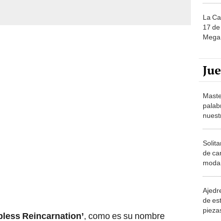
La Ca
17 de 
Mega 
Ju
Maste
palab
nuest
Solita
de ca
moda.
demue
Ajedre
de es
piezas
less Reincarnation’
, como es su nombre
consi