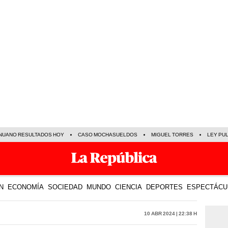
NUANO RESULTADOS HOY
CASO MOCHASUELDOS
MIGUEL TORRES
LEY PU
N
ECONOMÍA
SOCIEDAD
MUNDO
CIENCIA
DEPORTES
ESPECTÁCU
10 Abr 2024 | 22:38 h