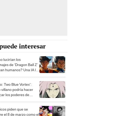
puede interesar
 lucirían los
najes de ‘Dragon Ball Z’
eran humanos? Una IA lo
a
o: Two Blue Vortex':
 villano podría hacer
car los poderes de
ra
icos piden que se
e el 8 de marzo como el