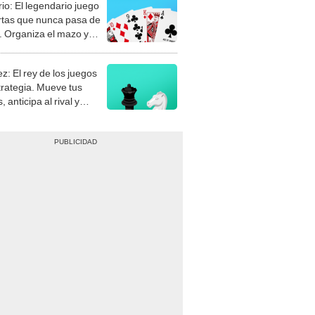
rio: El legendario juego
rtas que nunca pasa de
 Organiza el mazo y
stra tu habilidad.
z: El rey de los juegos
trategia. Mueve tus
, anticipa al rival y
gue el jaque mate.