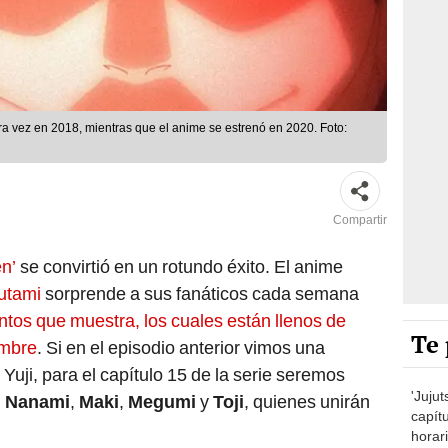
ra vez en 2018, mientras que el anime se estrenó en 2020. Foto:
Compartir
en’
se convirtió en un rotundo éxito. El anime
utami
sorprende a sus fanáticos cada semana
ntos que muestra, los cuales están llenos de
Te 
umbre
. Si en el episodio anterior vimos una
uji, para el capítulo 15 de la serie seremos
'Juju
,
Nanami
,
Maki
,
Megumi
y
Toji
, quienes unirán
capítu
horar