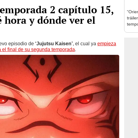
 temporada 2 capítulo 15,
“Orien
 hora y dónde ver el
tráil
tempo
uevo episodio de
‘Jujutsu Kaisen’
, el cual ya
empieza
rá el final de su segunda temporada
.