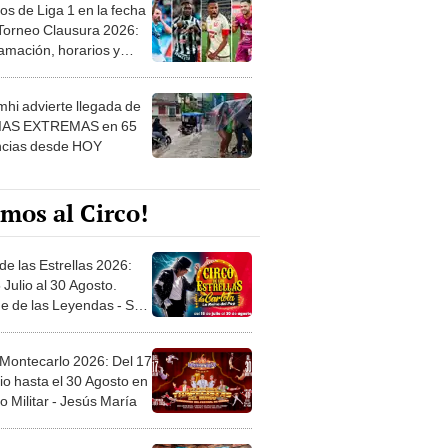
os de Liga 1 en la fecha
 Torneo Clausura 2026:
amación, horarios y
 ver
hi advierte llegada de
IAS EXTREMAS en 65
ncias desde HOY
mos al Circo!
de las Estrellas 2026:
 Julio al 30 Agosto.
e de las Leyendas - San
l
 Montecarlo 2026: Del 17
io hasta el 30 Agosto en
o Militar - Jesús María