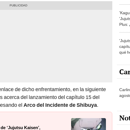
ONLI
'Kagu
'Juju
Plus:
de la
'Juju
capít
qué h
ONLI
Car
enlace de dicho enfrentamiento, en la siguiente
Carlin
agost
s acerca del lanzamiento del capítulo 15 del
vesando el
Arco del Incidente de Shibuya
.
No
de ‘Jujutsu Kaisen’,