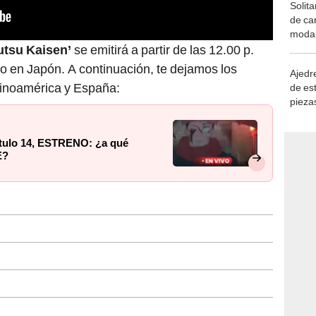
Solita
de ca
moda.
demue
utsu Kaisen’
se emitirá a partir de las 12.00 p.
to en Japón. A continuación, te dejamos los
Ajedre
tinoamérica y España:
de es
piezas
consi
ítulo 14, ESTRENO: ¿a qué
E?