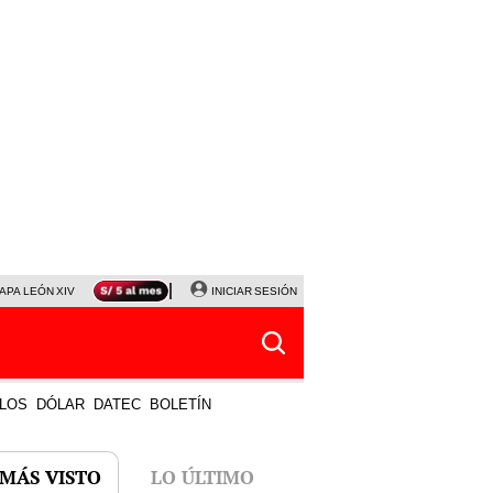
APA LEÓN XIV
NALDY SALDAÑA
INICIAR SESIÓN
LA BELLA LUZ
MAGALY MEDINA
HORÓS
LOS
DÓLAR
DATEC
BOLETÍN
 MÁS VISTO
LO ÚLTIMO