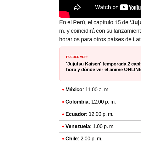
En el Perú, el capítulo 15 de
‘Juj
m. y coincidirá con su lanzamien
horarios para otros países de La
PUEDES VER:
'Jujutsu Kaisen' temporada 2 cap
hora y dónde ver el anime ONLIN
México:
11.00 a. m.
Colombia:
12.00 p. m.
Ecuador:
12.00 p. m.
Venezuela:
1.00 p. m.
Chile:
2.00 p. m.