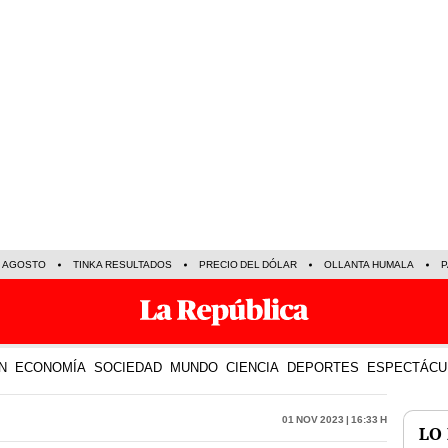
E AGOSTO
TINKA RESULTADOS
PRECIO DEL DÓLAR
OLLANTA HUMALA
P
N
ECONOMÍA
SOCIEDAD
MUNDO
CIENCIA
DEPORTES
ESPECTÁCU
01 Nov 2023 | 16:33 h
LO