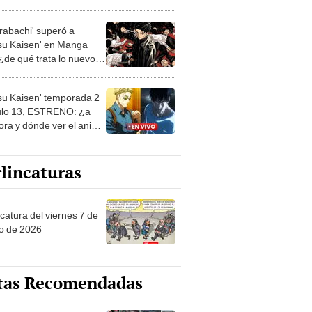
NE
rabachi' superó a
tsu Kaisen' en Manga
 ¿de qué trata lo nuevo
 Shonen Jump?
tsu Kaisen' temporada 2
ulo 13, ESTRENO: ¿a
ora y dónde ver el anime
NE?
lincaturas
catura del viernes 7 de
o de 2026
tas Recomendadas