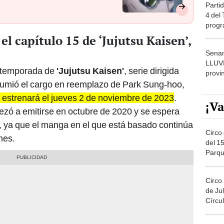
Partid
4 del
progr
dónde
el capítulo 15 de ‘Jujutsu Kaisen’,
Senam
LLUV
a temporada de
'Jujutsu Kaisen'
, serie dirigida
provi
sumió el cargo en reemplazo de Park Sung-hoo,
 estrenará el jueves 2 de noviembre de 2023
.
¡Va
zó a emitirse en octubre de 2020 y se espera
 ya que el manga en el que está basado continúa
Circo 
nes.
del 15
Parqu
Migue
Circo
de Jul
Círcul