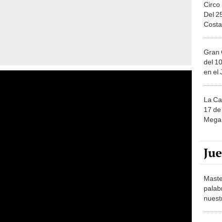
Circo
Del 2
Costa
Gran 
del 10
en el
La Ca
17 de 
Mega 
Ju
Maste
palab
nuest