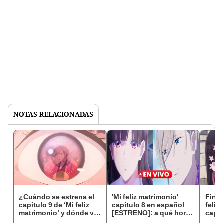
NOTAS RELACIONADAS
¿Cuándo se estrena el
'Mi feliz matrimonio'
Final
capítulo 9 de ‘Mi feliz
capítulo 8 en español
feliz
matrimonio’ y dónde ver
[ESTRENO]: a qué hora
capít
ONLINE?
y cómo ver el anime
en el