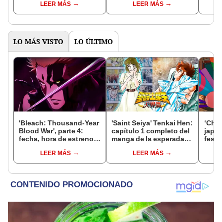
LEER MÁS
LEER MÁS
GRATIS y ONLINE
LO MÁS VISTO
LO ÚLTIMO
'Bleach: Thousand-Year
'Saint Seiya' Tenkai Hen:
‘Chao
Blood War', parte 4:
capítulo 1 completo del
japo
fecha, hora de estreno,
manga de la esperada
festi
canal y todo sobre el
'Saga del cielo'
inter
LEER MÁS
LEER MÁS
final del anime
los c