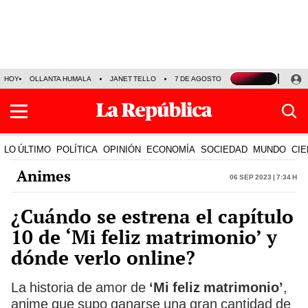
HOY
OLLANTA HUMALA
JANET TELLO
7 DE AGOSTO
TINKA RESULTADOS
LO ÚLTIMO
POLÍTICA
OPINIÓN
ECONOMÍA
SOCIEDAD
MUNDO
CIE
Animes
06 Sep 2023 | 7:34 h
¿Cuándo se estrena el capítulo
10 de ‘Mi feliz matrimonio’ y
dónde verlo online?
La historia de amor de
‘Mi feliz matrimonio’
,
anime que supo ganarse una gran cantidad de