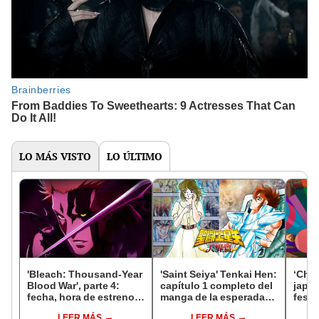
LO MÁS VISTO
LO ÚLTIMO
'Bleach: Thousand-Year
'Saint Seiya' Tenkai Hen:
‘Chao
Blood War', parte 4:
capítulo 1 completo del
japo
fecha, hora de estreno,
manga de la esperada
festi
canal y todo sobre el
'Saga del cielo'
inter
LEER MÁS
LEER MÁS