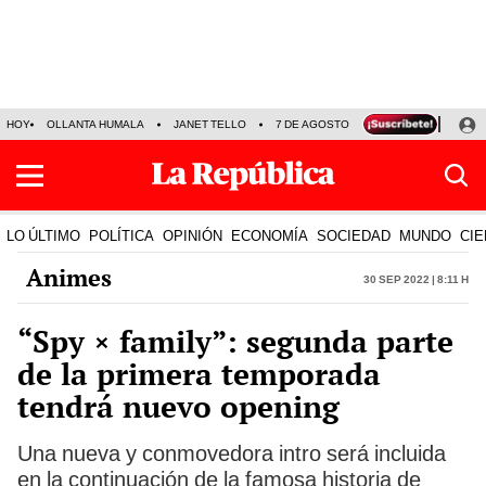
HOY
OLLANTA HUMALA
JANET TELLO
7 DE AGOSTO
TINKA RESULTADOS
LO ÚLTIMO
POLÍTICA
OPINIÓN
ECONOMÍA
SOCIEDAD
MUNDO
CIE
Animes
30 Sep 2022 | 8:11 h
“Spy × family”: segunda parte
de la primera temporada
tendrá nuevo opening
Una nueva y conmovedora intro será incluida
en la continuación de la famosa historia de