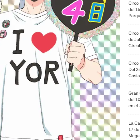
Circo 
del 15
Parqu
Migue
Circo
de Jul
Círcul
Circo
Del 2
Costa
Gran 
del 10
en el
La Ca
17 de 
Mega 