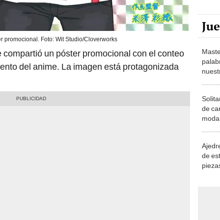
Ju
ter promocional. Foto: Wit Studio/Cloverworks
Maste
 compartió un póster promocional con el conteo
palab
iento del anime. La imagen está protagonizada
nuest
Solita
de ca
moda.
demue
Ajedre
de es
piezas
consi