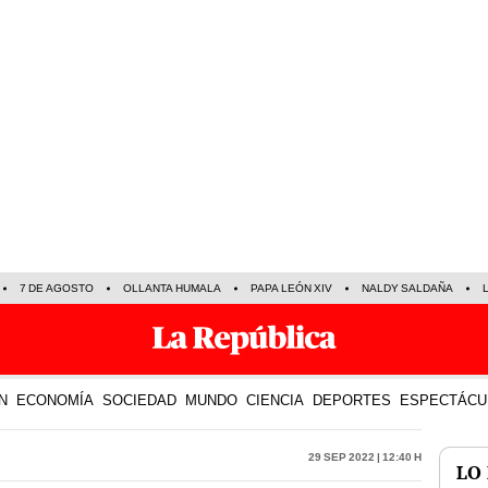
7 DE AGOSTO
OLLANTA HUMALA
PAPA LEÓN XIV
NALDY SALDAÑA
N
ECONOMÍA
SOCIEDAD
MUNDO
CIENCIA
DEPORTES
ESPECTÁCU
29 Sep 2022 | 12:40 h
LO