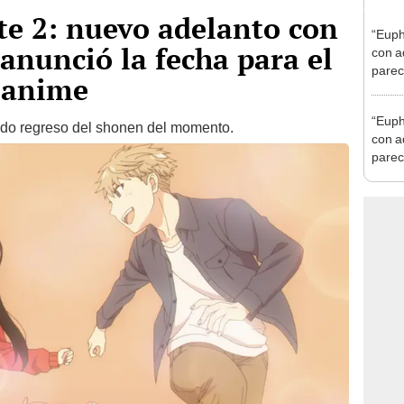
rte 2: nuevo adelanto con
“Euph
 anunció la fecha para el
con a
parec
 anime
serie
“Euph
ado regreso del shonen del momento.
con a
parec
HBO 