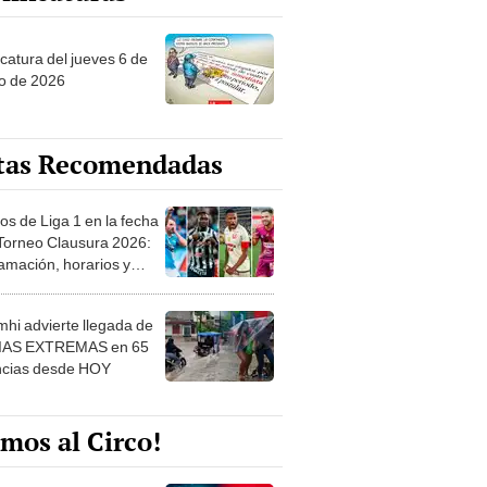
ncatura del jueves 6 de
o de 2026
tas Recomendadas
os de Liga 1 en la fecha
 Torneo Clausura 2026:
amación, horarios y
 ver
hi advierte llegada de
IAS EXTREMAS en 65
ncias desde HOY
mos al Circo!