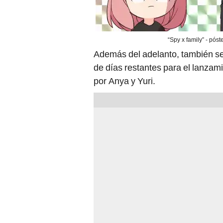
“Spy x family” - pós
Además del adelanto, también se
de días restantes para el lanzam
por Anya y Yuri.