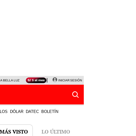
LA BELLA LUZ
MAGALY MEDINA
INICIAR SESIÓN
SINUANO RESULTADOS HOY
JANET TELLO
LOS
DÓLAR
DATEC
BOLETÍN
 MÁS VISTO
LO ÚLTIMO