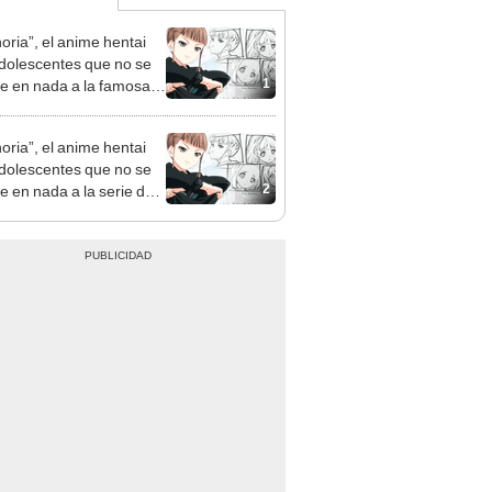
oria”, el anime hentai
dolescentes que no se
1
e en nada a la famosa
 de HBO Max
oria”, el anime hentai
dolescentes que no se
2
e en nada a la serie de
Max