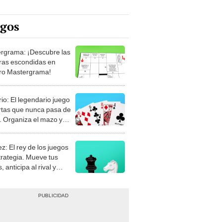
egos
rgrama: ¡Descubre las
ras escondidas en
ro Mastergrama!
rio: El legendario juego
rtas que nunca pasa de
 Organiza el mazo y
stra tu habilidad.
z: El rey de los juegos
trategia. Mueve tus
, anticipa al rival y
gue el jaque mate.