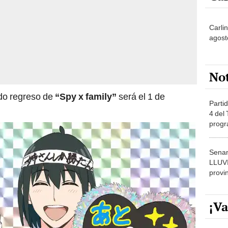
Carli
agost
No
ado regreso de
“Spy x family”
será el 1 de
Partid
4 del
progr
dónde
Senam
LLUV
provi
¡Va