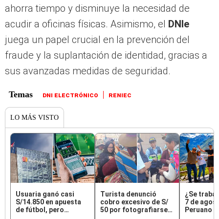
ahorra tiempo y disminuye la necesidad de
acudir a oficinas físicas. Asimismo, el
DNIe
juega un papel crucial en la prevención del
fraude y la suplantación de identidad, gracias a
sus avanzadas medidas de seguridad.
DNI ELECTRÓNICO
RENIEC
LO MÁS VISTO
Usuaria ganó casi
Turista denunció
¿Se trabaj
S/14.850 en apuesta
cobro excesivo de S/
7 de agost
de fútbol, pero
50 por fotografiarse
Peruano ac
DoradoBet se negó a
con una alpaca en
feriado la