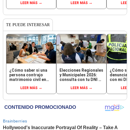
LEER MÁS
LEER MÁS
LEER
pagar: Indecopi multó
Cusco y Serenazgo
descanso 
a la empresa con más
recuperó el dinero
agosto
de S/ 19.000
TE PUEDE INTERESAR
¿Cómo saber si una
Elecciones Regionales
¿Cómo sab
persona contrajo
y Municipales 2026:
denuncias 
matrimonio civil en
consulta con tu DNI si
con mi DN
Reniec?
fuiste elegido
LEER MÁS
LEER MÁS
LEER
miembro de mesa para
este 4 de octubre en el
link oficial de la ONPE