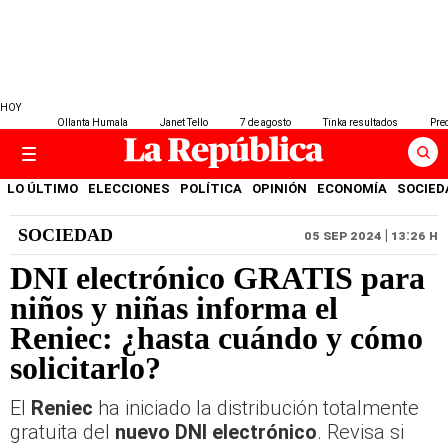
HOY
Ollanta Humala
Janet Tello
7 de agosto
Tinka resultados
Prec
LO ÚLTIMO
ELECCIONES
POLÍTICA
OPINIÓN
ECONOMÍA
SOCIED
SOCIEDAD
05 SEP 2024 | 13:26 H
DNI electrónico GRATIS para
niños y niñas informa el
Reniec: ¿hasta cuándo y cómo
solicitarlo?
El
Reniec
ha iniciado la distribución totalmente
gratuita del
nuevo DNI electrónico
. Revisa si