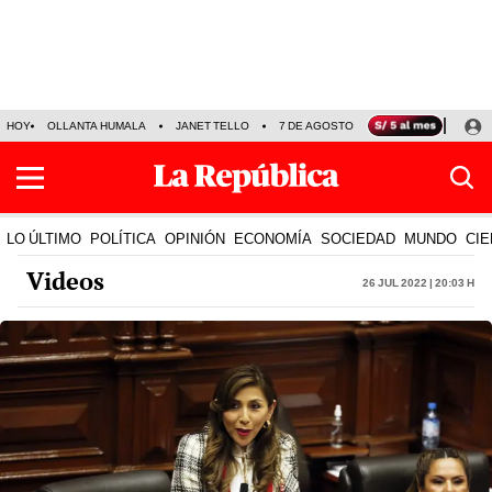
HOY
OLLANTA HUMALA
JANET TELLO
7 DE AGOSTO
TINKA RESULTADOS
LO ÚLTIMO
POLÍTICA
OPINIÓN
ECONOMÍA
SOCIEDAD
MUNDO
CIE
Videos
26 Jul 2022 | 20:03 h