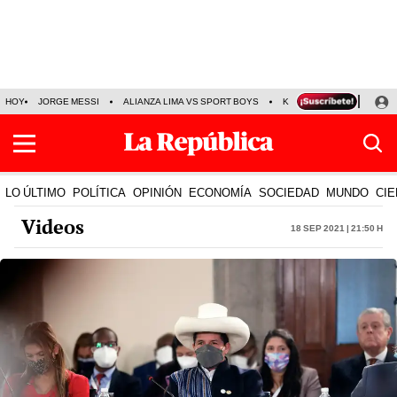
HOY
JORGE MESSI
ALIANZA LIMA VS SPORT BOYS
KENJI FUJIMORI
PRE
LO ÚLTIMO
POLÍTICA
OPINIÓN
ECONOMÍA
SOCIEDAD
MUNDO
CIE
Videos
18 Sep 2021 | 21:50 h