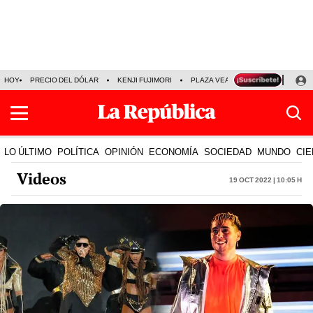
HOY
PRECIO DEL DÓLAR
KENJI FUJIMORI
PLAZA VEA
FERIADOS
KE
LO ÚLTIMO
POLÍTICA
OPINIÓN
ECONOMÍA
SOCIEDAD
MUNDO
CIE
Videos
19 Oct 2022 | 10:05 h