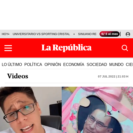
HOY
UNIVERSITARIO VS SPORTING CRISTAL
SINUANO RESULTADOS HOY
CA
LO ÚLTIMO
POLÍTICA
OPINIÓN
ECONOMÍA
SOCIEDAD
MUNDO
CIE
Videos
07 Jul 2022 | 21:03 h