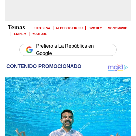
TITO SILVA
MI BEBITO FIU FIU
SPOTIFY
SONY MUSIC
EMINEM
YOUTUBE
Prefiero a La República en
Google