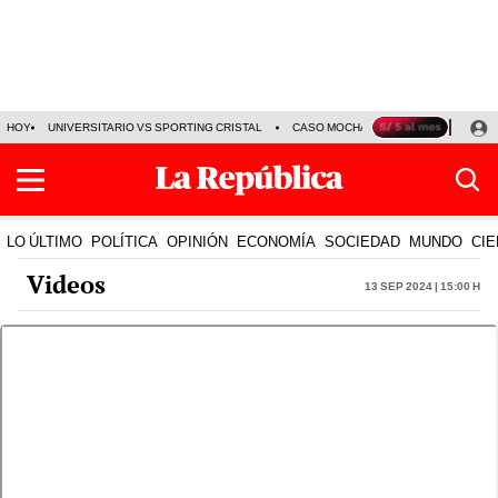
HOY
UNIVERSITARIO VS SPORTING CRISTAL
CASO MOCHASUELDOS
MIGUEL
LO ÚLTIMO
POLÍTICA
OPINIÓN
ECONOMÍA
SOCIEDAD
MUNDO
CIE
Videos
13 Sep 2024 | 15:00 h