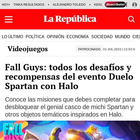
HOY
TINKA RESULTADOS
ALEJANDRO TOLEDO
KENJI FUJIMORI
PRECIO
LO ÚLTIMO
POLÍTICA
OPINIÓN
ECONOMÍA
SOCIEDAD
MUNDO
CIE
Videojuegos
PATROCINADO
01 Jul 2022 | 13:52 h
Fall Guys: todos los desafíos y
recompensas del evento Duelo
Spartan con Halo
Conoce las misiones que debes completar para
desbloquear el genial casco de michi Spartan y
otros objetos temáticos inspirados en Halo.