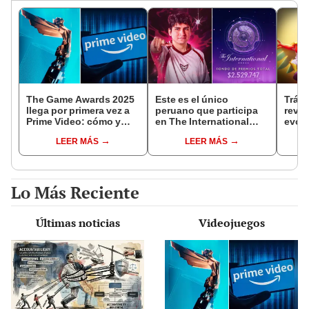
The Game Awards 2025
Este es el único
Tráil
llega por primera vez a
peruano que participa
reve
Prime Video: cómo y
en The International
evolu
cuándo ver el evento
2025 de Dota 2 con el
sigui
LEER MÁS
LEER MÁS
equipo Heroic
Lo Más Reciente
Últimas noticias
Videojuegos