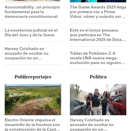
Accountability: un principio
The Game Awards 2025 llega
fundamental para la
por primera vez a Prime
democracia constitucional
Video: cómo y cuándo ver el
evento
La excelencia judicial en el
Este es el único peruano
Día del Juez y de la Jueza
que participa en The
International 2025 de Dota 2
con el equipo Heroic
Harvey Colchado es
acusado de ocultar su
Tráiler de Pokémon Z-A
ocupación en un
revela UNA nueva mega-
documento oficial para
evolución para su siguiente
alquilar un inmueble a la
juego
PNP
Publirreportajes
Política
Electro Oriente impulsa el
Harvey Colchado es
desarrollo de la frontera con
acusado de ocultar su
la construcción de la Central
ocupación en un