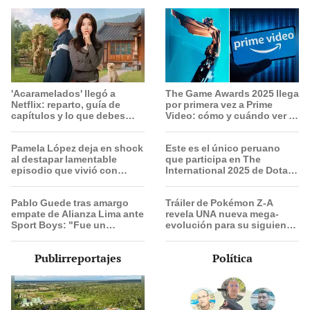
'Acaramelados' llegó a
The Game Awards 2025 llega
Netflix: reparto, guía de
por primera vez a Prime
capítulos y lo que debes
Video: cómo y cuándo ver el
saber de la nueva serie
evento
coreana
Pamela López deja en shock
Este es el único peruano
al destapar lamentable
que participa en The
episodio que vivió con
International 2025 de Dota 2
dueños de La Bella Luz:
con el equipo Heroic
"Hasta el día de hoy ..."
Pablo Guede tras amargo
Tráiler de Pokémon Z-A
empate de Alianza Lima ante
revela UNA nueva mega-
Sport Boys: "Fue un
evolución para su siguiente
partidazo desde lo táctico,
juego
pero no jugamos bien"
Publirreportajes
Política