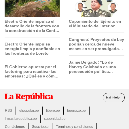
Electro Oriente impulsa el
Copamiento del Ejército en
desarrollo de la frontera con
el Ministerio del Interior
la construcción de la Central
Solar de San Antonio del
Congreso: Proyectos de Ley
Estrecho
Electro Oriente impulsa
podrían cerca de nueve
energía limpia y confiable en
meses en ser promulgados
las fronteras de Loreto
por vía ordinaria
Jaime Delgado: "Lo de
El Gobierno apuesta por el
Harvey Colchado es una
factoring para reactivar las
persecución política
empresas: ¿Qué es y cómo
horrible”
funciona?
Ir al inicio ↑
RSS
elpopular.pe
libero.pe
buenazo.pe
lrmas.larepublica.pe
cuponidad.pe
Contáctenos
Suscríbete
Términos y condiciones