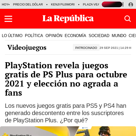
HOY
PRECIO DEL DÓLAR
KENJI FUJIMORI
PLAZA VEA
FERIADOS
KE
LO ÚLTIMO
POLÍTICA
OPINIÓN
ECONOMÍA
SOCIEDAD
MUNDO
CIE
Videojuegos
PATROCINADO
29 Sep 2021 | 14:29 h
PlayStation revela juegos
gratis de PS Plus para octubre
2021 y elección no agrada a
fans
Los nuevos juegos gratis para PS5 y PS4 han
generado descontento entre los suscriptores
de PlayStation Plus. ¿Por qué?