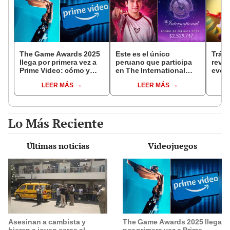
The Game Awards 2025
Este es el único
Tráil
llega por primera vez a
peruano que participa
reve
Prime Video: cómo y
en The International
evolu
cuándo ver el evento
2025 de Dota 2 con el
sigui
LEER MÁS
LEER MÁS
equipo Heroic
Lo Más Reciente
Últimas noticias
Videojuegos
Asesinan a cambista y
The Game Awards 2025 llega