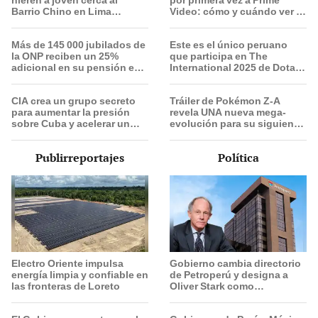
hieren a joven cerca al
por primera vez a Prime
Barrio Chino en Lima
Video: cómo y cuándo ver el
Cercado: un sospechoso
evento
detenido
Más de 145 000 jubilados de
Este es el único peruano
la ONP reciben un 25%
que participa en The
adicional en su pensión en
International 2025 de Dota 2
agosto
con el equipo Heroic
CIA crea un grupo secreto
Tráiler de Pokémon Z-A
para aumentar la presión
revela UNA nueva mega-
sobre Cuba y acelerar un
evolución para su siguiente
cambio de régimen, según
juego
de New York Times
Publirreportajes
Política
Electro Oriente impulsa
Gobierno cambia directorio
energía limpia y confiable en
de Petroperú y designa a
las fronteras de Loreto
Oliver Stark como
presidente de la empresa
estatal