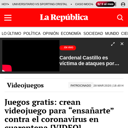
HOY
UNIVERSITARIO VS SPORTING CRISTAL
CASO MOCHASUELDOS
MIGUEL
LO ÚLTIMO
POLÍTICA
OPINIÓN
ECONOMÍA
SOCIEDAD
MUNDO
CIE
EN VIVO
Cardenal Castillo es
víctima de ataques por
sectores extremistas | La
Verdad a Fondo con Pedro
Salinas
Videojuegos
PATROCINADO
28 Mar 2020 | 18:40 h
Juegos gratis: crean
videojuego para “ensañarte”
contra el coronavirus en
cuarentena [VIDEO]