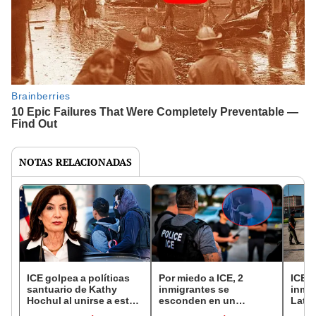
NOTAS RELACIONADAS
ICE golpea a políticas
Por miedo a ICE, 2
ICE y
santuario de Kathy
inmigrantes se
inmi
Hochul al unirse a esta
esconden en un
Lati
prisión de Nueva York:
refrigerador durante
de ma