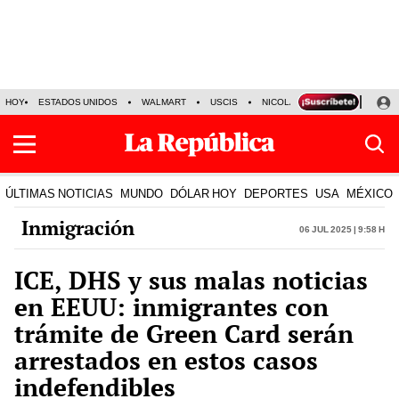
HOY
ESTADOS UNIDOS
WALMART
USCIS
NICOLÁS MADURO
P-8 PO
ÚLTIMAS NOTICIAS
MUNDO
DÓLAR HOY
DEPORTES
USA
MÉXICO
Inmigración
06 Jul 2025 | 9:58 h
ICE, DHS y sus malas noticias
en EEUU: inmigrantes con
trámite de Green Card serán
arrestados en estos casos
indefendibles