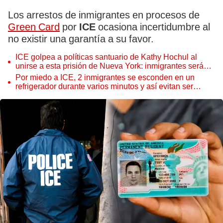
Los arrestos de inmigrantes en procesos de
Green Card
por
ICE
ocasiona incertidumbre al
no existir una garantía a su favor.
ICE golpea a políticas santuario de Kathy Hochul al
unirse a esta prisión de Nueva York: inmigrantes serán
procesados inmediatamente
Por miedo a ICE, 2 inmigrantes se esconden en un
refrigerador durante varios minutos y así evitan ser
arrestadas en California