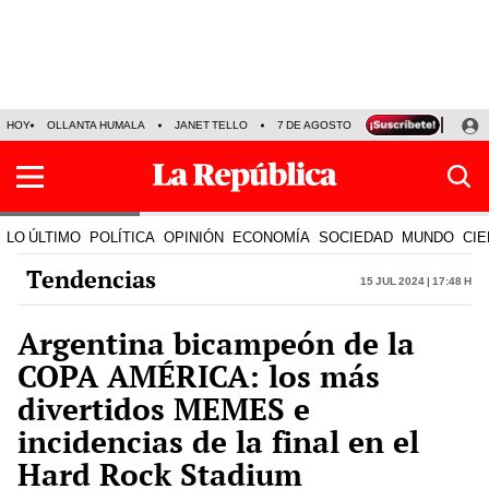
HOY
OLLANTA HUMALA
JANET TELLO
7 DE AGOSTO
TINKA RESULTADOS
LO ÚLTIMO
POLÍTICA
OPINIÓN
ECONOMÍA
SOCIEDAD
MUNDO
CIE
Tendencias
15 Jul 2024 | 17:48 h
Argentina bicampeón de la
COPA AMÉRICA: los más
divertidos MEMES e
incidencias de la final en el
Hard Rock Stadium