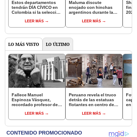
Estos departamentos
Maluma discute
Shaki
tendrán DÍA CÍVICO en
enojado con hinchas
final
Colombia si la selección
argentinos durante la
2024:
GANA la Copa América
derrota de Colombia en
espe
LEER MÁS
LEER MÁS
2024
la final de la Copa
América 2024
LO MÁS VISTO
LO ÚLTIMO
Fallece Manuel
Peruano revela el truco
Fotó
Espinoza Vásquez,
detrás de las estatuas
capt
recordado profesor de
flotantes en centro de
en Ma
la UNI que se hizo viral
Lima y sorprende en
lanz
LEER MÁS
LEER MÁS
por su icónica forma de
redes
análi
enseñar
que s
dime