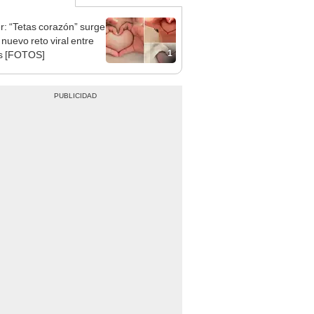
er: “Tetas corazón” surge
nuevo reto viral entre
1
s [FOTOS]