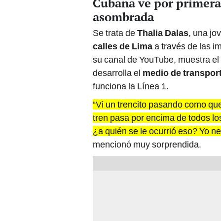
Cubana ve por primera 
asombrada
Se trata de
Thalia Dalas
, una jo
calles de Lima
a través de las i
su canal de YouTube, muestra el
desarrolla el
medio de transport
funciona la Línea 1.
“Vi un trencito pasando como que
tren pasa por encima de todos l
¿a quién se le ocurrió eso? Yo ne
mencionó muy sorprendida.