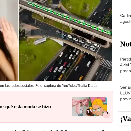
Carli
agost
No
Partid
4 del
progr
dónde
en las redes sociales. Foto: captura de YouTube/Thalia Dalas
Senam
LLUV
provi
por qué esta moda se hizo
¡Va