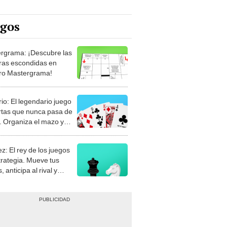
egos
rgrama: ¡Descubre las
ras escondidas en
ro Mastergrama!
rio: El legendario juego
rtas que nunca pasa de
 Organiza el mazo y
stra tu habilidad.
z: El rey de los juegos
trategia. Mueve tus
, anticipa al rival y
gue el jaque mate.