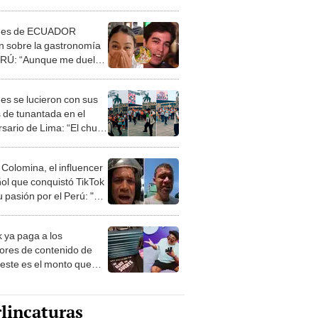
y nutritiva”
nes de ECUADOR
n sobre la gastronomía
RÚ: “Aunque me duela,
decir que es la más rica”
es se lucieron con sus
 de tunantada en el
rsario de Lima: “El chuto
rriero”
 Colomina, el influencer
ol que conquistó TikTok
 pasión por el Perú: "Mi
nació por la
onomía"
k ya paga a los
ores de contenido de
 este es el monto que
s llegar a cobrar por
 vistas
lincaturas