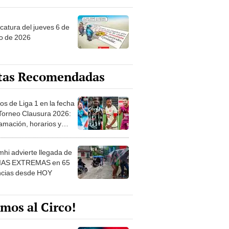
ncatura del jueves 6 de
o de 2026
tas Recomendadas
os de Liga 1 en la fecha
 Torneo Clausura 2026:
amación, horarios y
 ver
hi advierte llegada de
IAS EXTREMAS en 65
ncias desde HOY
mos al Circo!