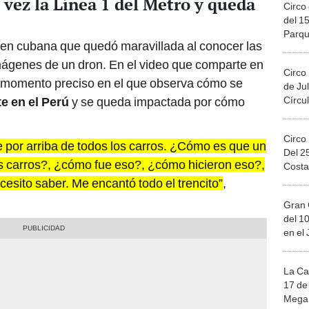
vez la Línea 1 del Metro y queda
Circo 
del 15
Parqu
ven cubana que quedó maravillada al conocer las
Migue
mágenes de un dron. En el video que comparte en
Circo
 momento preciso en el que observa cómo se
de Jul
Círcul
e en el Perú
y se queda impactada por cómo
Circo
 por arriba de todos los carros. ¿Cómo es que un
Del 2
os carros?, ¿cómo fue eso?, ¿cómo hicieron eso?,
Costa
cesito saber. Me encantó todo el trencito”
,
Gran 
del 10
en el
La Ca
17 de 
Mega 