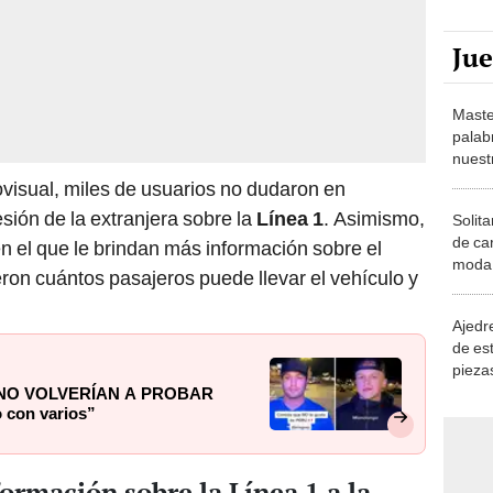
Ju
Maste
palab
nuest
iovisual, miles de usuarios no dudaron en
esión de la extranjera sobre la
Línea 1
. Asimismo,
Solita
de ca
 el que le brindan más información sobre el
moda.
ron cuántos pasajeros puede llevar el vehículo y
demue
Ajedre
de es
piezas
consi
ue NO VOLVERÍAN A PROBAR
 con varios”
ormación sobre la Línea 1 a la