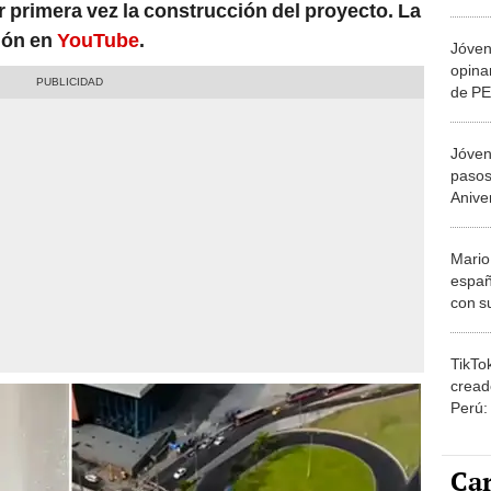
 primera vez la construcción del proyecto. La
“Es mu
ión en
YouTube
.
Jóve
opina
de PE
debo 
Jóven
pasos
Anive
y el a
Mario
españ
con su
amor 
gastr
TikTo
cread
Perú:
puede
1.000
Car