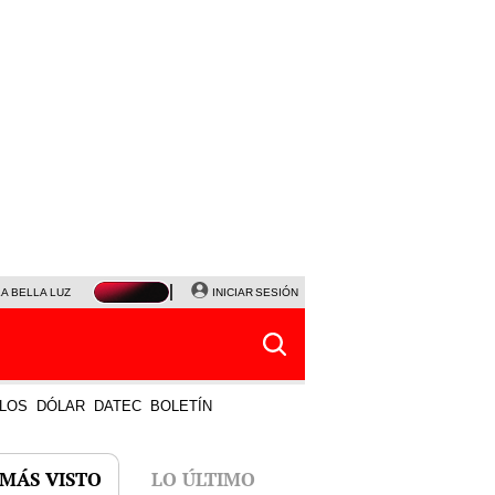
LA BELLA LUZ
MAGALY MEDINA
INICIAR SESIÓN
SINUANO RESULTADOS HOY
JANET TELLO
LOS
DÓLAR
DATEC
BOLETÍN
 MÁS VISTO
LO ÚLTIMO