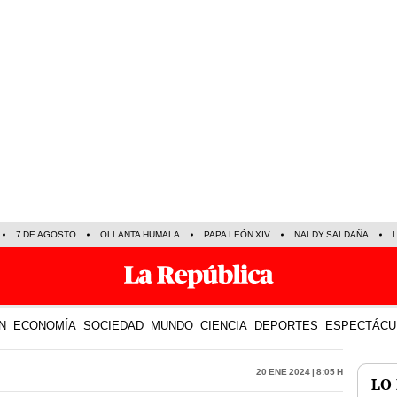
7 DE AGOSTO
OLLANTA HUMALA
PAPA LEÓN XIV
NALDY SALDAÑA
N
ECONOMÍA
SOCIEDAD
MUNDO
CIENCIA
DEPORTES
ESPECTÁCU
20 Ene 2024 | 8:05 h
LO