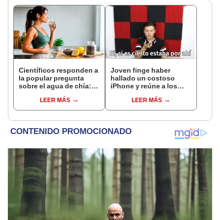
Científicos responden a
Joven finge haber
la popular pregunta
hallado un costoso
sobre el agua de chía:
iPhone y reúne a los
¿realmente ayuda a
mentirosos que
LEER MÁS
LEER MÁS
bajar de peso o es solo
aseguraron ser el dueño
un mito viral?
[VIDEO]