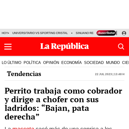
HOY
UNIVERSITARIO VS SPORTING CRISTAL
SINUANO RESULTADOS HOY
CA
LO ÚLTIMO
POLÍTICA
OPINIÓN
ECONOMÍA
SOCIEDAD
MUNDO
CIE
Tendencias
22 Jul 2023 | 13:48 h
Perrito trabaja como cobrador
y dirige a chofer con sus
ladridos: “Bajan, pata
derecha”