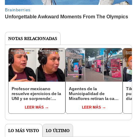
NOTAS RELACIONADAS
Profesor mexicano
Agentes de la
Tikto
resuelve ejercicios de la
Municipalidad de
puede
UNI y se sorprende:
Miraflores retiran la caja
diari
“Completamente
de ‘Barbie’ con apoyo
usuar
LEER MÁS
LEER MÁS
distinto”
de ‘Elmo’: “¿Qué hacía
"¿Y 
ahí?”
LO MÁS VISTO
LO ÚLTIMO