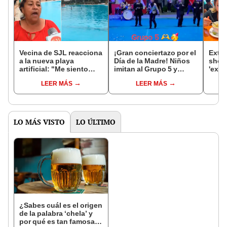
Vecina de SJL reacciona
¡Gran conciertazo por el
Extra
a la nueva playa
Día de la Madre! Niños
shock
artificial: "Me siento
imitan al Grupo 5 y
'extr
como en Hawái"
causan revuelo en
perua
LEER MÁS
LEER MÁS
actuación
del s
LO MÁS VISTO
LO ÚLTIMO
¿Sabes cuál es el origen
de la palabra ‘chela’ y
por qué es tan famosa