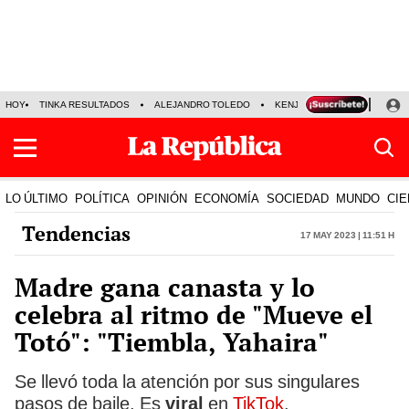
HOY
TINKA RESULTADOS
ALEJANDRO TOLEDO
KENJI FUJIMORI
PRECIO
LO ÚLTIMO
POLÍTICA
OPINIÓN
ECONOMÍA
SOCIEDAD
MUNDO
CIE
Tendencias
17 May 2023 | 11:51 h
Madre gana canasta y lo
celebra al ritmo de "Mueve el
Totó": "Tiembla, Yahaira"
Se llevó toda la atención por sus singulares
pasos de baile. Es
viral
en
TikTok
.