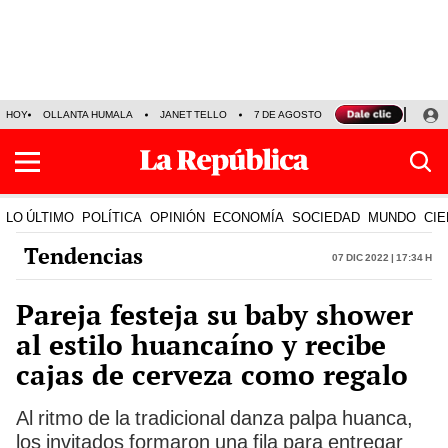
HOY
OLLANTA HUMALA
JANET TELLO
7 DE AGOSTO
TINKA RESULTADOS
LO ÚLTIMO
POLÍTICA
OPINIÓN
ECONOMÍA
SOCIEDAD
MUNDO
CIE
Tendencias
07 Dic 2022 | 17:34 h
Pareja festeja su baby shower
al estilo huancaíno y recibe
cajas de cerveza como regalo
Al ritmo de la tradicional danza palpa huanca,
los invitados formaron una fila para entregar