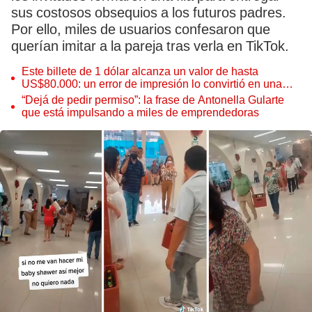
sus costosos obsequios a los futuros padres.
Por ello, miles de usuarios confesaron que
querían imitar a la pareja tras verla en TikTok.
Este billete de 1 dólar alcanza un valor de hasta
US$80.000: un error de impresión lo convirtió en una
pieza única que hoy buscan coleccionistas de todo el
“Dejá de pedir permiso”: la frase de Antonella Gularte
mundo
que está impulsando a miles de emprendedoras