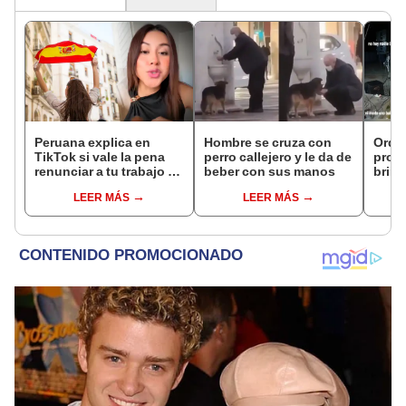
Peruana explica en
Hombre se cruza con
Orqu
TikTok si vale la pena
perro callejero y le da de
profe
renunciar a tu trabajo y
beber con sus manos
brind
dejar todo para irse a
en P
LEER MÁS
LEER MÁS
vivir a España: "Yo
es e
arriesgué"