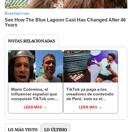
NOTAS RELACIONADAS
Mario Colomina, el
TikTok ya paga a los
influencer español que
creadores de contenido
conquistó TikTok con
de Perú: este es el
su pasión por el Perú:
monto que puedes
LEER MÁS
LEER MÁS
"Mi amor nació por la
llegar a cobrar por 1.000
gastronomía"
vistas
LO MÁS VISTO
LO ÚLTIMO