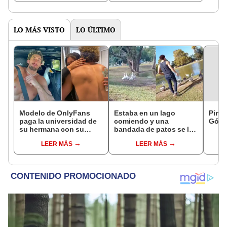
gastronomía"
vistas
LO MÁS VISTO
LO ÚLTIMO
Modelo de OnlyFans
Estaba en un lago
Ping-
paga la universidad de
comiendo y una
Góm
su hermana con su
bandada de patos se le
primer cheque y la
acerca para exigirle
LEER MÁS
LEER MÁS
sorprende
alimento