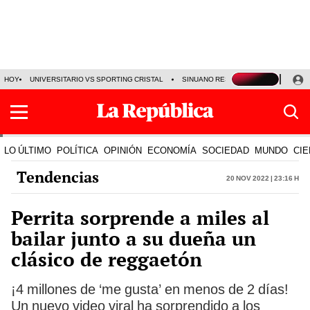
HOY
UNIVERSITARIO VS SPORTING CRISTAL
SINUANO RESULTADOS HOY
CA
LO ÚLTIMO
POLÍTICA
OPINIÓN
ECONOMÍA
SOCIEDAD
MUNDO
CIE
Tendencias
20 Nov 2022 | 23:16 h
Perrita sorprende a miles al
bailar junto a su dueña un
clásico de reggaetón
¡4 millones de ‘me gusta’ en menos de 2 días!
Un nuevo video viral ha sorprendido a los