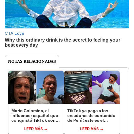
NOTAS RELACIONADAS
Mario Colomina, el
TikTok ya paga a los
influencer español que
creadores de contenido
conquistó TikTok con
de Perú: este es el
su pasión por el Perú:
monto que puedes
LEER MÁS
LEER MÁS
"Mi amor nació por la
llegar a cobrar por 1.000