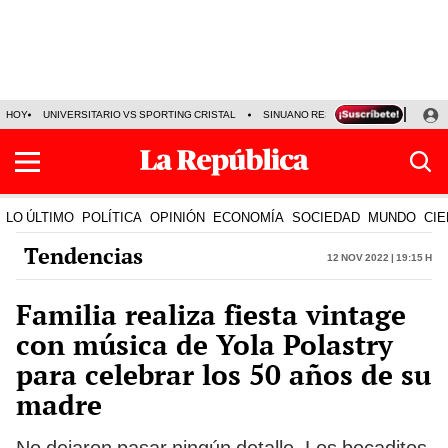
HOY
UNIVERSITARIO VS SPORTING CRISTAL
SINUANO RESULTADOS HOY
CA
LO ÚLTIMO
POLÍTICA
OPINIÓN
ECONOMÍA
SOCIEDAD
MUNDO
CIE
Tendencias
12 Nov 2022 | 19:15 h
Familia realiza fiesta vintage
con música de Yola Polastry
para celebrar los 50 años de su
madre