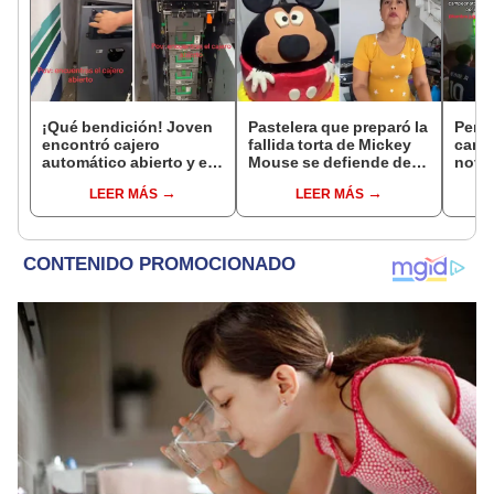
¡Qué bendición! Joven
Pastelera que preparó la
Perua
encontró cajero
fallida torta de Mickey
camp
automático abierto y es
Mouse se defiende de
novio
viral por su decisión
las críticas
cump
LEER MÁS
LEER MÁS
sorp
copa