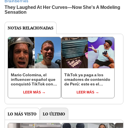
NOTAS RELACIONADAS
Mario Colomina, el
TikTok ya paga a los
influencer español que
creadores de contenido
conquistó TikTok con
de Perú: este es el
su pasión por el Perú:
monto que puedes
LEER MÁS
LEER MÁS
"Mi amor nació por la
llegar a cobrar por 1.000
gastronomía"
vistas
LO MÁS VISTO
LO ÚLTIMO