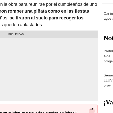
n la obra para reunirse por el cumpleaños de uno
ron romper una piñata como en las fiestas
Carli
iños,
se tiraron al suelo para recoger los
agost
os queden aplastados.
No
Partid
4 del
progr
dónde
Senam
LLUV
provi
¡Va