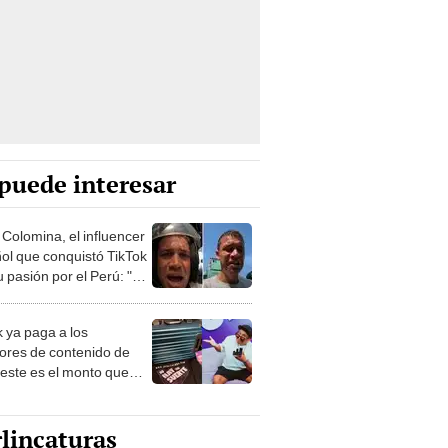
puede interesar
 Colomina, el influencer
ol que conquistó TikTok
 pasión por el Perú: "Mi
nació por la
onomía"
k ya paga a los
ores de contenido de
 este es el monto que
s llegar a cobrar por
 vistas
lincaturas