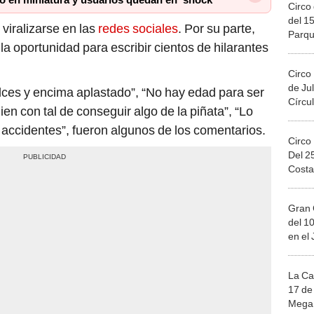
 en miniatura y usuarios quedan en ‘shock’
Circo 
del 15
viralizarse en las
redes sociales
. Por su parte,
Parqu
la oportunidad para escribir cientos de hilarantes
Migue
Circo
de Jul
lces y encima aplastado”, “No hay edad para ser
Círcul
ien con tal de conseguir algo de la piñata”, “Lo
accidentes”, fueron algunos de los comentarios.
Circo
Del 2
Costa
Gran 
del 10
en el
La Ca
17 de 
Mega 