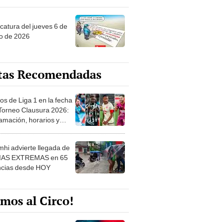
ncatura del jueves 6 de
o de 2026
tas Recomendadas
os de Liga 1 en la fecha
 Torneo Clausura 2026:
amación, horarios y
 ver
hi advierte llegada de
IAS EXTREMAS en 65
ncias desde HOY
mos al Circo!