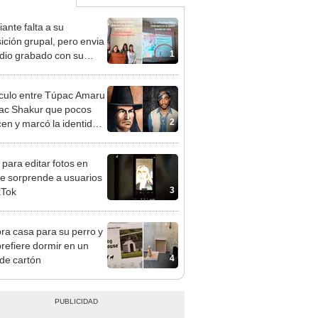
ante falta a su
ición grupal, pero envia
1
dio grabado con su
vención: “Resolvió”
nculo entre Túpac Amaru
ac Shakur que pocos
2
en y marcó la identidad
artista del rapero
dounidense
 para editar fotos en
e sorprende a usuarios
3
kTok
a casa para su perro y
prefiere dormir en un
4
 de cartón