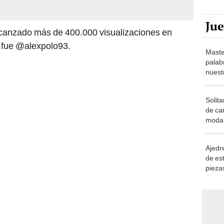
Ju
lcanzado más de 400.000 visualizaciones en
ó fue @alexpolo93.
Maste
palab
nuest
Solita
de ca
moda.
demue
Ajedre
de es
piezas
consi