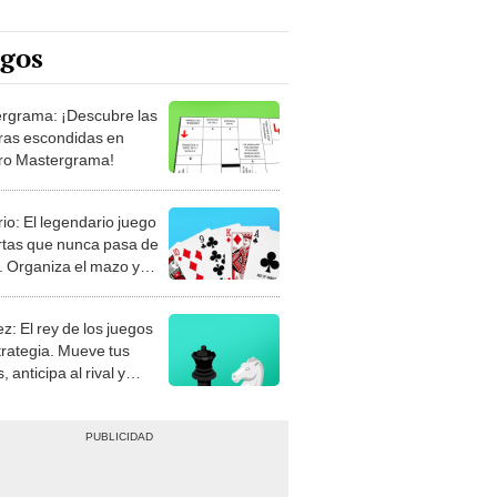
egos
rgrama: ¡Descubre las
ras escondidas en
ro Mastergrama!
rio: El legendario juego
rtas que nunca pasa de
 Organiza el mazo y
stra tu habilidad.
z: El rey de los juegos
trategia. Mueve tus
, anticipa al rival y
gue el jaque mate.