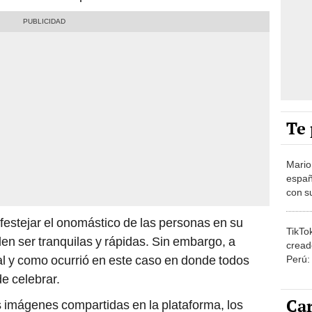
Te 
Mario
españ
con su
amor 
gastr
estejar el onomástico de las personas en su
TikTo
len ser tranquilas y rápidas. Sin embargo, a
cread
tal y como ocurrió en este caso en donde todos
Perú:
puede
e celebrar.
1.000
Car
 imágenes compartidas en la plataforma, los