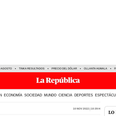
E AGOSTO
TINKA RESULTADOS
PRECIO DEL DÓLAR
OLLANTA HUMALA
P
N
ECONOMÍA
SOCIEDAD
MUNDO
CIENCIA
DEPORTES
ESPECTÁCU
10 Nov 2022 | 10:39 h
LO