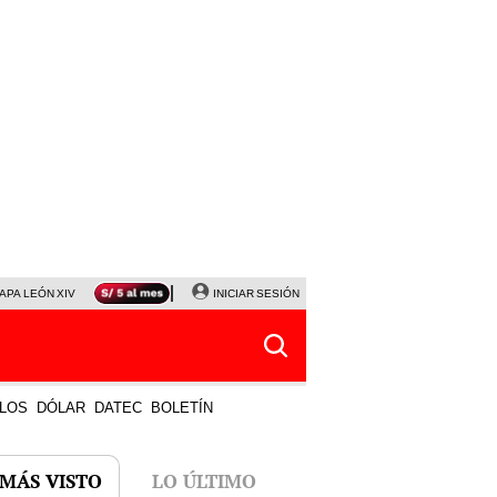
APA LEÓN XIV
NALDY SALDAÑA
INICIAR SESIÓN
LA BELLA LUZ
MAGALY MEDINA
HORÓS
LOS
DÓLAR
DATEC
BOLETÍN
 MÁS VISTO
LO ÚLTIMO