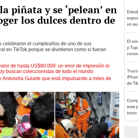
a piñata y se ‘pelean’ en
Estudi
oger los dulces dentro de
expos
un au
inter
El ví
s celebraron el cumpleaños de uno de sus
y Tup
l en TikTok porque se divirtieron como si fueran
conoc
como 
 valor de hasta US$80.000: un error de impresión lo
esta
Truco
hoy buscan coleccionistas de todo el mundo
iPhon
de Antonella Gularte que está impulsando a miles de
de Ti
Compr
este 
trozo