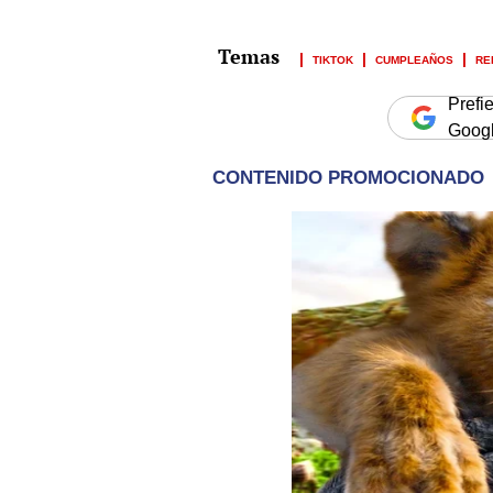
TIKTOK
CUMPLEAÑOS
RE
Prefi
Goog