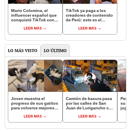
Mario Colomina, el
TikTok ya paga a los
influencer español que
creadores de contenido
conquistó TikTok con
de Perú: este es el
su pasión por el Perú:
monto que puedes
LEER MÁS
LEER MÁS
"Mi amor nació por la
llegar a cobrar por 1.000
gastronomía"
vistas
LO MÁS VISTO
LO ÚLTIMO
Joven muestra el
Camión de basura pasa
Perri
progreso de sus gatitos
por las calles de San
su du
para volverse mejores
Juan de Lurigancho con
jugar
amigos
canción de Pedro
"Tien
LEER MÁS
LEER MÁS
Suárez-Vértiz: "Ese es
que 
mi Perú"