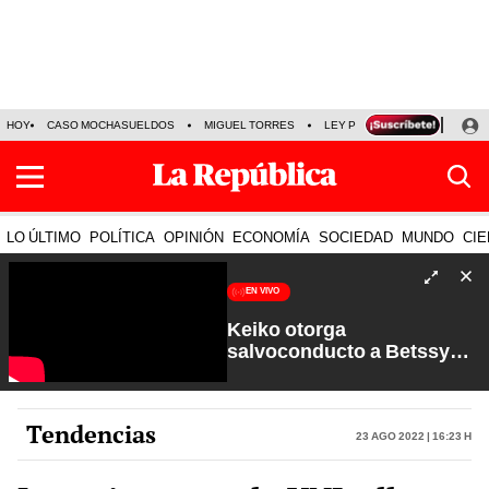
HOY
CASO MOCHASUELDOS
MIGUEL TORRES
LEY PULPÍN
PRECIO DEL
LO ÚLTIMO
POLÍTICA
OPINIÓN
ECONOMÍA
SOCIEDAD
MUNDO
CIE
EN VIVO
Keiko otorga
salvoconducto a Betssy
Chávez y renuevan
Petroperú | Sin Guion con
Rosa María Palacios
Tendencias
23 Ago 2022 | 16:23 h