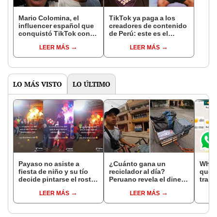
Mario Colomina, el
TikTok ya paga a los
influencer español que
creadores de contenido
conquistó TikTok con
de Perú: este es el
su pasión por el Perú:
monto que puedes
LEER MÁS
LEER MÁS
"Mi amor nació por la
llegar a cobrar por 1.000
gastronomía"
vistas
LO MÁS VISTO
LO ÚLTIMO
Payaso no asiste a
¿Cuánto gana un
What
fiesta de niño y su tío
reciclador al día?
que s
decide pintarse el rostro
Peruano revela el dinero
tras 
de blanco para animarla
que juntó en una
brom
LEER MÁS
LEER MÁS
jornada de trabajo: "Es
oro puro"