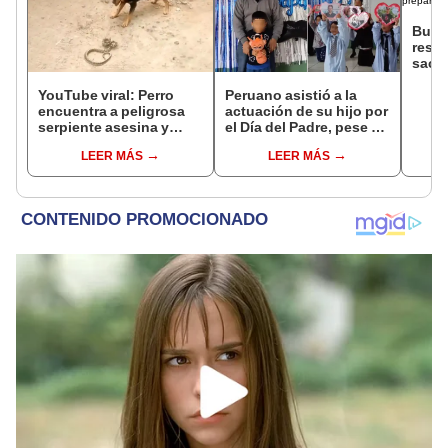
Burr
resta
sacrif
carne
men
YouTube viral: Perro
Peruano asistió a la
encuentra a peligrosa
actuación de su hijo por
serpiente asesina y
el Día del Padre, pese a
hace esto para salvar la
no tener permiso en el
LEER MÁS
LEER MÁS
vida de su amo
trabajo: "Siempre para
ti"