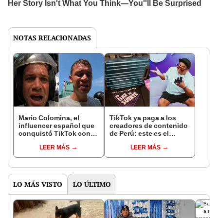
NOTAS RELACIONADAS
Mario Colomina, el
TikTok ya paga a los
influencer español que
creadores de contenido
conquistó TikTok con
de Perú: este es el
su pasión por el Perú:
monto que puedes
LEER MÁS
LEER MÁS
"Mi amor nació por la
llegar a cobrar por 1.000
gastronomía"
vistas
LO MÁS VISTO
LO ÚLTIMO