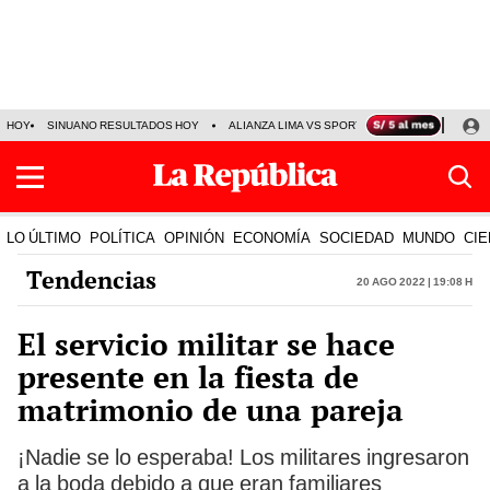
HOY
SINUANO RESULTADOS HOY
ALIANZA LIMA VS SPORT BOYS
JORGE MES
LO ÚLTIMO
POLÍTICA
OPINIÓN
ECONOMÍA
SOCIEDAD
MUNDO
CIE
Tendencias
20 Ago 2022 | 19:08 h
El servicio militar se hace
presente en la fiesta de
matrimonio de una pareja
¡Nadie se lo esperaba! Los militares ingresaron
a la boda debido a que eran familiares