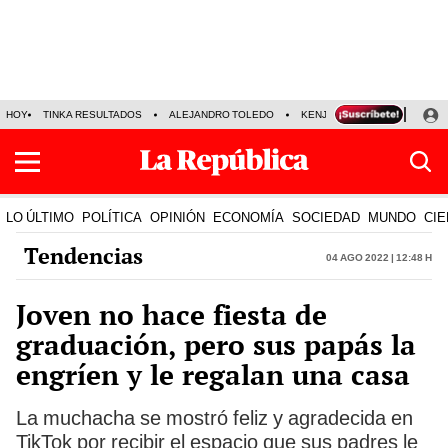
HOY
TINKA RESULTADOS
ALEJANDRO TOLEDO
KENJI FUJIMORI
PRECIO
LO ÚLTIMO
POLÍTICA
OPINIÓN
ECONOMÍA
SOCIEDAD
MUNDO
CIE
Tendencias
04 Ago 2022 | 12:48 h
Joven no hace fiesta de
graduación, pero sus papás la
engríen y le regalan una casa
La muchacha se mostró feliz y agradecida en
TikTok por recibir el espacio que sus padres le