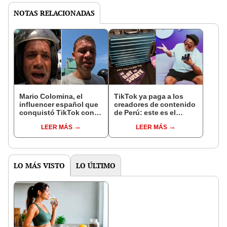
NOTAS RELACIONADAS
Mario Colomina, el
TikTok ya paga a los
influencer español que
creadores de contenido
conquistó TikTok con
de Perú: este es el
su pasión por el Perú:
monto que puedes
LEER MÁS
LEER MÁS
"Mi amor nació por la
llegar a cobrar por 1.000
gastronomía"
vistas
LO MÁS VISTO
LO ÚLTIMO