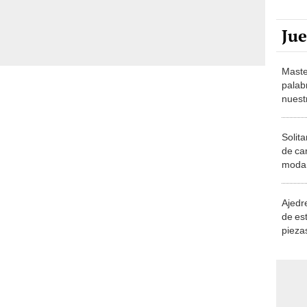
Ju
Maste
palab
nuest
Solita
de ca
moda.
demue
Ajedre
de es
piezas
consi