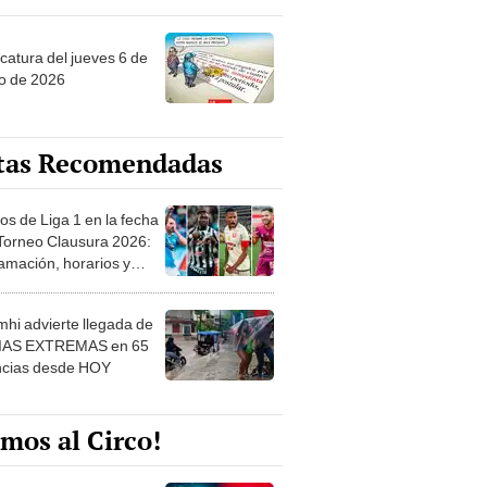
ncatura del jueves 6 de
o de 2026
tas Recomendadas
os de Liga 1 en la fecha
 Torneo Clausura 2026:
amación, horarios y
 ver
hi advierte llegada de
IAS EXTREMAS en 65
ncias desde HOY
mos al Circo!