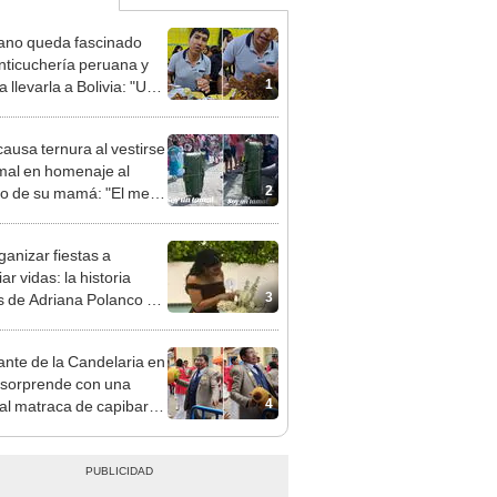
iano queda fascinado
nticuchería peruana y
1
 llevarla a Bolivia: "Un
o de negocio"
causa ternura al vestirse
mal en homenaje al
2
jo de su mamá: "El mejor
z"
ganizar fiestas a
r vidas: la historia
3
s de Adriana Polanco y
Dreams & Wishes"
nte de la Candelaria en
sorprende con una
4
nal matraca de capibara:
ueva moda"