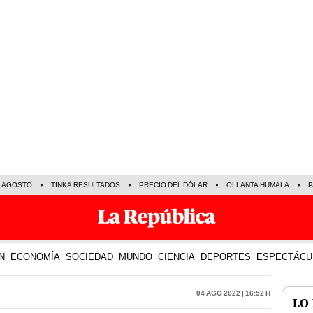
E AGOSTO
TINKA RESULTADOS
PRECIO DEL DÓLAR
OLLANTA HUMALA
P
N
ECONOMÍA
SOCIEDAD
MUNDO
CIENCIA
DEPORTES
ESPECTÁCU
04 Ago 2022 | 16:52 h
LO