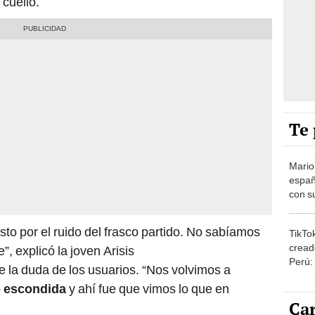
 cuello.
Te 
Mario
españ
con su
amor 
gastr
sto por el ruido del frasco partido. No sabíamos
TikTo
cread
, explicó la joven Arisis
Perú:
la duda de los usuarios. “Nos volvimos a
puede
o escondida
y ahí fue que vimos lo que en
1.000
Car