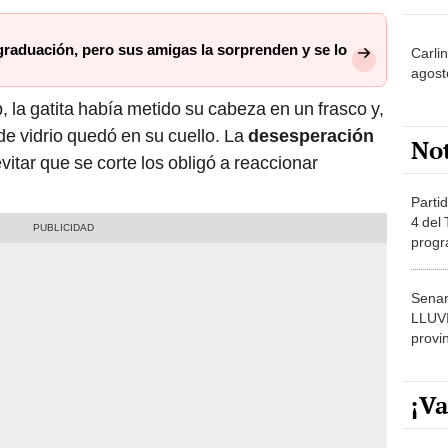
graduación, pero sus amigas la sorprenden y se lo
Carli
agost
p, la gatita había metido su cabeza en un frasco y,
e vidrio quedó en su cuello. La
desesperación
No
vitar que se corte los obligó a reaccionar
Partid
4 del
progr
dónde
Senam
LLUV
provi
¡Va