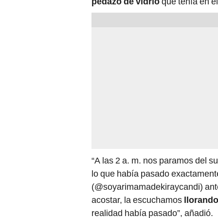
pedazo de vidrio
que tenía en el
“A las 2 a. m. nos paramos del su
lo que había pasado exactamente”
(@soyarimamadekiraycandi) ante 
acostar, la escuchamos
llorand
realidad había pasado”, añadió.