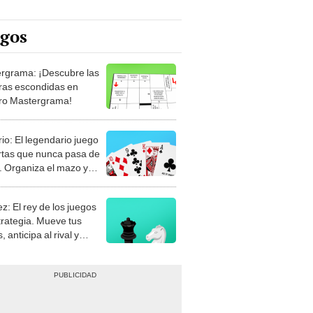
egos
rgrama: ¡Descubre las
ras escondidas en
ro Mastergrama!
rio: El legendario juego
rtas que nunca pasa de
 Organiza el mazo y
stra tu habilidad.
z: El rey de los juegos
trategia. Mueve tus
, anticipa al rival y
gue el jaque mate.