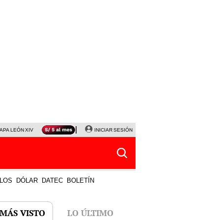
APA LEÓN XIV
NALDY SALDAÑA
INICIAR SESIÓN
LA BELLA LUZ
MAGALY MEDINA
HORÓS
LOS
DÓLAR
DATEC
BOLETÍN
 MÁS VISTO
LO ÚLTIMO