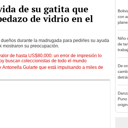
vida de su gatita que
Boliv
edazo de vidrio en el
con a
planea
model
Niño 
 dueños durante la madrugada para pedirles su ayuda
de ta
Tok mostraron su preocupación.
traba
 valor de hasta US$80.000: un error de impresión lo
disfra
hoy buscan coleccionistas de todo el mundo
De or
de Antonella Gularte que está impulsando a miles de
cambia
detrá
"Day 
Danza
Puno 
origi
"La n