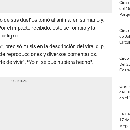
Circo 
del 15
Parqu
o de sus dueños tomó al animal en su mano y,
Migue
 Por el impacto recibido, este se rompió y la
Circo
o
peligro
.
de Jul
Círcul
, precisó Arisis en la descripción del viral clip,
de reproducciones y diversos comentarios.
Circo
te de vivir”, “Yo ni sé qué hubiera hecho”,
Del 2
Costa
Gran 
del 10
en el
La Ca
17 de 
Mega 