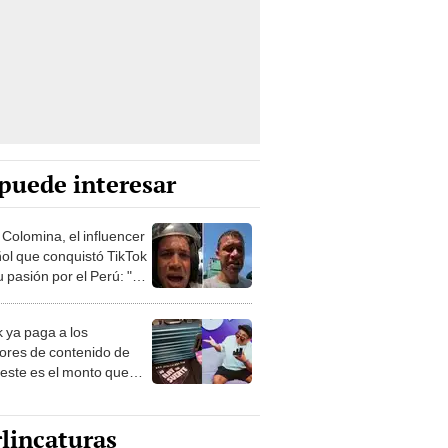
puede interesar
 Colomina, el influencer
ol que conquistó TikTok
 pasión por el Perú: "Mi
nació por la
onomía"
k ya paga a los
ores de contenido de
 este es el monto que
s llegar a cobrar por
 vistas
lincaturas