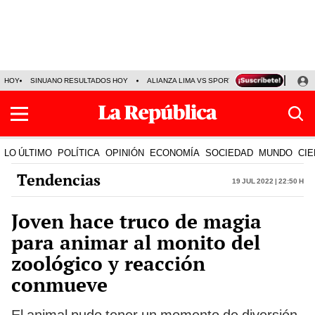
HOY
SINUANO RESULTADOS HOY
ALIANZA LIMA VS SPORT BOYS
JORGE MES
LO ÚLTIMO
POLÍTICA
OPINIÓN
ECONOMÍA
SOCIEDAD
MUNDO
CIE
Tendencias
19 Jul 2022 | 22:50 h
Joven hace truco de magia
para animar al monito del
zoológico y reacción
conmueve