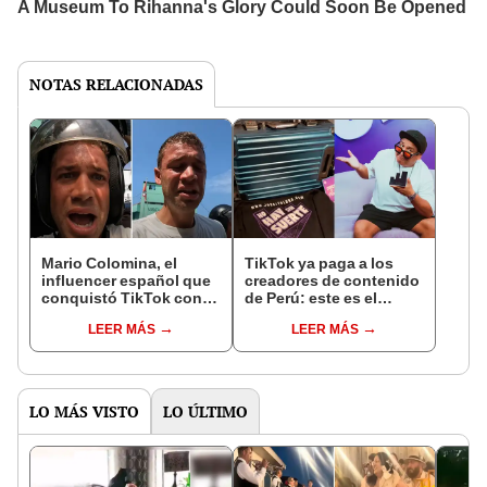
NOTAS RELACIONADAS
Mario Colomina, el
TikTok ya paga a los
influencer español que
creadores de contenido
conquistó TikTok con
de Perú: este es el
su pasión por el Perú:
monto que puedes
LEER MÁS
LEER MÁS
"Mi amor nació por la
llegar a cobrar por 1.000
gastronomía"
vistas
LO MÁS VISTO
LO ÚLTIMO