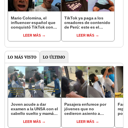
Mario Colomina, el
TikTok ya paga a los
influencer español que
creadores de contenido
conquistó TikTok con
de Perú: este es el
su pasión por el Perú:
monto que puedes
LEER MÁS
LEER MÁS
"Mi amor nació por la
llegar a cobrar por 1.000
gastronomía"
vistas
LO MÁS VISTO
LO ÚLTIMO
Joven acude a dar
Pasajera enfurece por
Famil
examen a la UNSA con el
jóvenes que no
repor
cabello suelto y mamás
cedieron asiento a
por 
le hacen peinado loco
padres con bebé y
elect
LEER MÁS
LEER MÁS
en la entrada
causa polémica
insól
clav