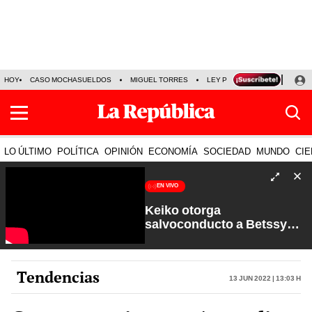
HOY
CASO MOCHASUELDOS
MIGUEL TORRES
LEY PULPÍN
PRECIO DEL
LO ÚLTIMO
POLÍTICA
OPINIÓN
ECONOMÍA
SOCIEDAD
MUNDO
CIE
EN VIVO
Keiko otorga
salvoconducto a Betssy
Chávez y renuevan
Petroperú | Sin Guion con
Rosa María Palacios
Tendencias
13 Jun 2022 | 13:03 h