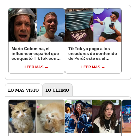
Mario Colomina, el
TikTok ya paga a los
influencer español que
creadores de contenido
conquistó TikTok con
de Perú: este es el
su pasión por el Perú:
monto que puedes
LEER MÁS
LEER MÁS
"Mi amor nació por la
llegar a cobrar por 1.000
gastronomía"
vistas
LO MÁS VISTO
LO ÚLTIMO