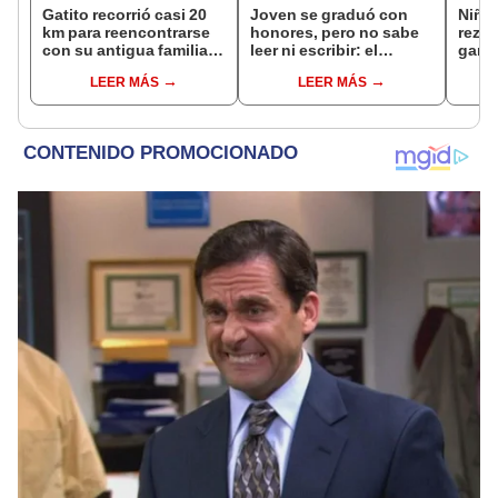
Gatito recorrió casi 20
Joven se graduó con
Niño 
km para reencontrarse
honores, pero no sabe
rezar
con su antigua familia,
leer ni escribir: el
gane
pero lo rechazaron
insólito caso que
al re
LEER MÁS
LEER MÁS
terminó en demanda