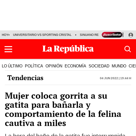
HOY
UNIVERSITARIO VS SPORTING CRISTAL
SINUANO RESULTADOS HOY
CA
LO ÚLTIMO
POLÍTICA
OPINIÓN
ECONOMÍA
SOCIEDAD
MUNDO
CIE
Tendencias
04 Jun 2022 | 19:44 h
Mujer coloca gorrita a su
gatita para bañarla y
comportamiento de la felina
cautiva a miles