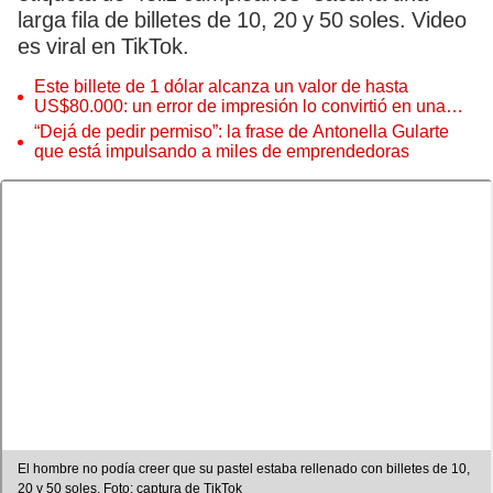
larga fila de billetes de 10, 20 y 50 soles. Video
es viral en TikTok.
Este billete de 1 dólar alcanza un valor de hasta
US$80.000: un error de impresión lo convirtió en una
pieza única que hoy buscan coleccionistas de todo el
“Dejá de pedir permiso”: la frase de Antonella Gularte
mundo
que está impulsando a miles de emprendedoras
El hombre no podía creer que su pastel estaba rellenado con billetes de 10,
20 y 50 soles. Foto: captura de TikTok