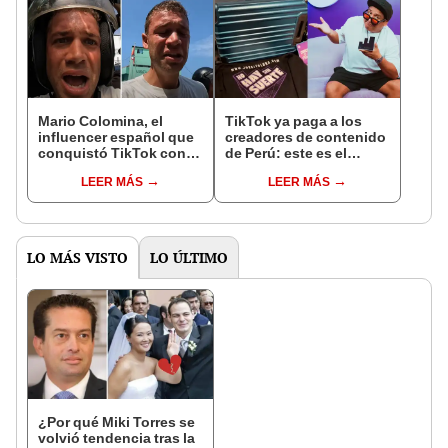
Mario Colomina, el
TikTok ya paga a los
influencer español que
creadores de contenido
conquistó TikTok con
de Perú: este es el
su pasión por el Perú:
monto que puedes
LEER MÁS
LEER MÁS
"Mi amor nació por la
llegar a cobrar por 1.000
gastronomía"
vistas
LO MÁS VISTO
LO ÚLTIMO
¿Por qué Miki Torres se
volvió tendencia tras la