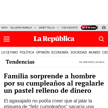
HOY
OLLANTA HUMALA
JANET TELLO
7 DE AGOSTO
TINKA RESULTADOS
LO ÚLTIMO
POLÍTICA
OPINIÓN
ECONOMÍA
SOCIEDAD
MUNDO
CIE
Tendencias
04 Jun 2022 | 18:46 h
Familia sorprende a hombre
por su cumpleaños al regalarle
un pastel relleno de dinero
El agasajado no podía creer que al jalar la
etiqueta de “feliz cumpleaños” sacaría una