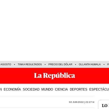
E AGOSTO
TINKA RESULTADOS
PRECIO DEL DÓLAR
OLLANTA HUMALA
P
N
ECONOMÍA
SOCIEDAD
MUNDO
CIENCIA
DEPORTES
ESPECTÁCU
02 Jun 2022 | 22:27 h
LO