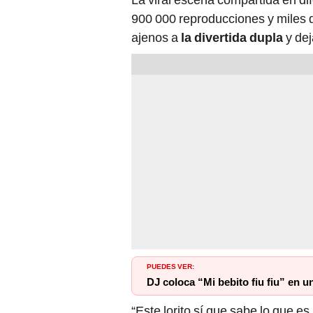
900 000 reproducciones y miles d
ajenos a
la divertida dupla
y de
PUEDES VER:
DJ coloca “Mi bebito fiu fiu” en u
“Este lorito sí que sabe lo que 