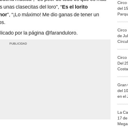
Circo 
unas clasecitas del loro”, “
Es el lorito
del 15
mor
”, “¡Lo máximo! Me dio ganas de tener un
Parqu
Migue
os.
Circo
ublicado por la página @faranduloro.
de Jul
Círcul
Circo
Del 2
Costa
Gran 
del 10
en el
La Ca
17 de 
Mega 