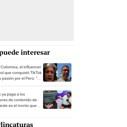
puede interesar
 Colomina, el influencer
ol que conquistó TikTok
 pasión por el Perú: "Mi
nació por la
onomía"
k ya paga a los
ores de contenido de
 este es el monto que
s llegar a cobrar por
 vistas
lincaturas