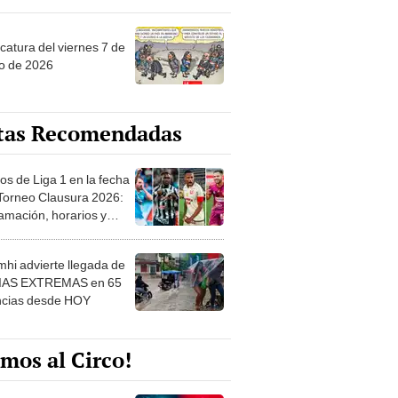
catura del viernes 7 de
o de 2026
tas Recomendadas
os de Liga 1 en la fecha
 Torneo Clausura 2026:
amación, horarios y
 ver
hi advierte llegada de
IAS EXTREMAS en 65
ncias desde HOY
mos al Circo!