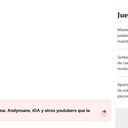
Ju
Maste
palab
nuest
Solita
de ca
moda.
demue
Ajedre
de es
piezas
consi
ana: Andynsane, iOA y otros youtubers que la