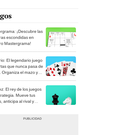
egos
rgrama: ¡Descubre las
ras escondidas en
ro Mastergrama!
rio: El legendario juego
rtas que nunca pasa de
 Organiza el mazo y
stra tu habilidad.
z: El rey de los juegos
trategia. Mueve tus
, anticipa al rival y
gue el jaque mate.