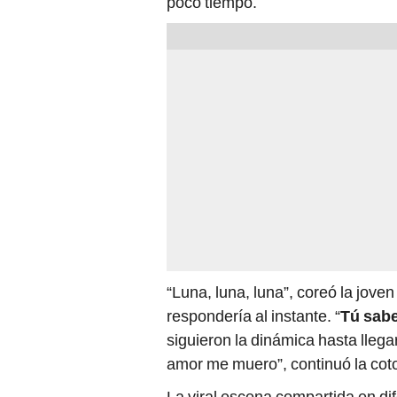
poco tiempo.
“Luna, luna, luna”, coreó la jove
respondería al instante. “
Tú sabe
siguieron la dinámica hasta llegar
amor me muero”, continuó la coto
La viral escena compartida en di