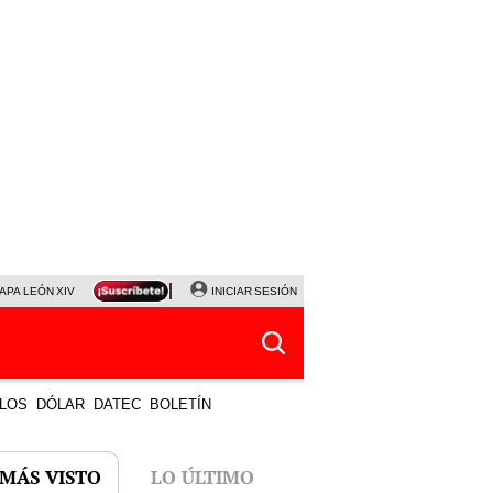
APA LEÓN XIV
NALDY SALDAÑA
INICIAR SESIÓN
LA BELLA LUZ
MAGALY MEDINA
HORÓS
LOS
DÓLAR
DATEC
BOLETÍN
 MÁS VISTO
LO ÚLTIMO