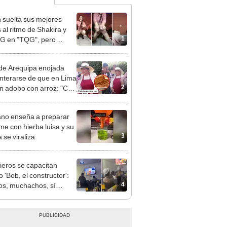
 suelta sus mejores
 al ritmo de Shakira y
1
 G en "TQG", pero
e terrible error
de Arequipa enojada
enterarse de que en Lima
2
 adobo con arroz: "Con
e 3 puntas"
no enseña a preparar
me con hierba luisa y su
3
 se viraliza
ieros se capacitan
 'Bob, el constructor':
4
s, muchachos, sí
mos”