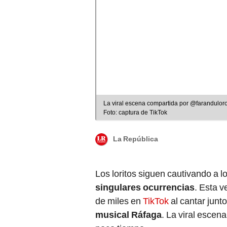
La viral escena compartida por @faranduloro 
Foto: captura de TikTok
La República
Los loritos siguen cautivando a l
singulares ocurrencias
. Esta v
de miles en
TikTok
al cantar junt
musical Ráfaga
. La viral escen