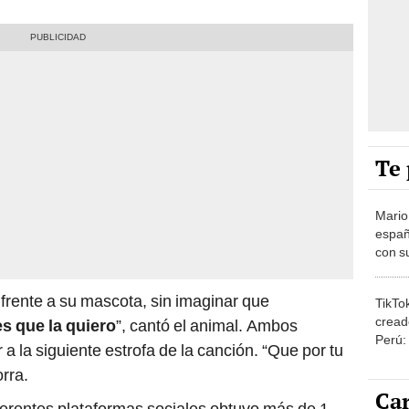
Te 
Mario
españ
con su
amor 
gastr
n frente a su mascota, sin imaginar que
TikTo
cread
s que la quiero
”, cantó el animal. Ambos
Perú:
 a la siguiente estrofa de la canción. “Que por tu
puede
rra.
1.000
Car
ferentes plataformas sociales obtuvo más de 1