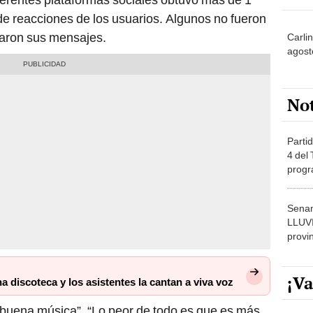
e reacciones de los usuarios. Algunos no fueron
jaron sus mensajes.
Carlin
agost
No
Partid
4 del
progr
dónde
Senam
LLUV
provi
¡Va
na discoteca y los asistentes la cantan a viva voz
es buena música”, “Lo peor de todo es que es más