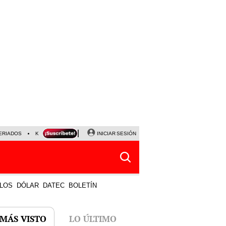
ERIADOS
KEIKO FUJIMORI
NALDY SALDAÑA
INICIAR SESIÓN
JAVIER MILEI
PARTIDOS DE
LOS
DÓLAR
DATEC
BOLETÍN
 MÁS VISTO
LO ÚLTIMO