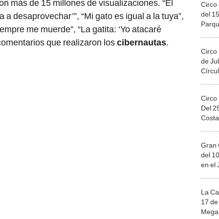
on más de 15 millones de visualizaciones. “El
Circo 
del 15
ba a desaprovechar’”, “Mi gato es igual a la tuya”,
Parqu
empre me muerde”, “La gatita: ‘Yo atacaré
Migue
 comentarios que realizaron los
cibernautas
.
Circo
de Jul
Círcul
Circo
Del 2
Costa
Gran 
del 10
en el
La Ca
17 de 
Mega 