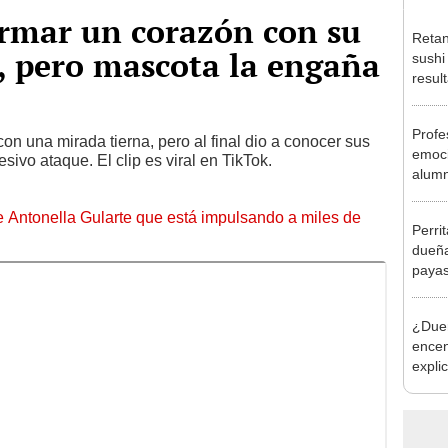
ormar un corazón con su
Retan
, pero mascota la engaña
sushi
resul
genio
Prof
on una mirada tierna, pero al final dio a conocer sus
emoci
ivo ataque. El clip es viral en TikTok.
alumn
a la 
de Antonella Gularte que está impulsando a miles de
Perri
dueña
payas
podrí
¿Duer
encen
expli
esta 