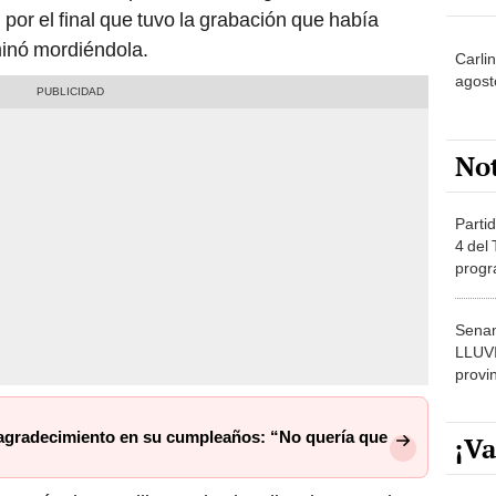
 por el final que tuvo la grabación que había
inó mordiéndola.
Carli
agost
No
Partid
4 del
progr
dónde
Senam
LLUV
provi
e agradecimiento en su cumpleaños: “No quería que
¡Va