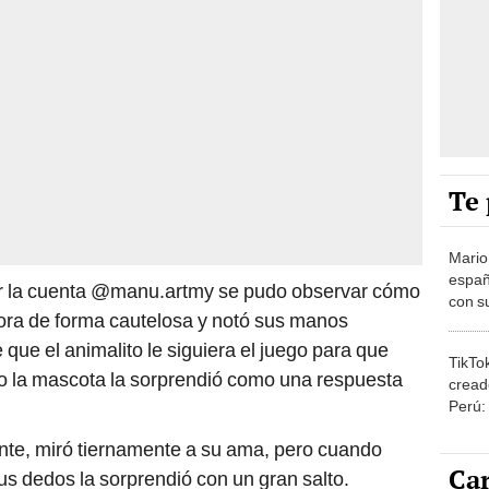
Te 
Mario
españ
r la cuenta @manu.artmy se pudo observar cómo
con su
dora de forma cautelosa y notó sus manos
amor 
gastr
e que el animalito le siguiera el juego para que
TikTo
 la mascota la sorprendió como una respuesta
cread
Perú:
puede
ente, miró tiernamente a su ama, pero cuando
1.000
Car
us dedos la sorprendió con un gran salto.