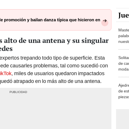
Ju
e promoción y bailan danza típica que hicieron en
Maste
palab
s alto de una antena y su singular
nuest
edes
expertos trepando todo tipo de superficie. Esta
Solita
de ca
de causarles problemas, tal como sucedió con
moda.
ikTok
, miles de usuarios quedaron impactados
demue
quedó atrapado en lo más alto de una antena.
Ajedre
de es
piezas
consi