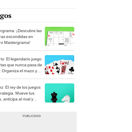
egos
rgrama: ¡Descubre las
ras escondidas en
ro Mastergrama!
rio: El legendario juego
rtas que nunca pasa de
 Organiza el mazo y
stra tu habilidad.
z: El rey de los juegos
trategia. Mueve tus
, anticipa al rival y
gue el jaque mate.