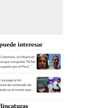
puede interesar
 Colomina, el influencer
ol que conquistó TikTok
 pasión por el Perú: "Mi
nació por la
onomía"
k ya paga a los
ores de contenido de
 este es el monto que
s llegar a cobrar por
 vistas
lincaturas