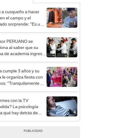
 a cusqueño a hacer
 en el campo y el
1
tado sorprende: "Es un
"
esor PERUANO se
ona al saber que su
2
a de academia ingresó
UNMSM: "La luchaste"
ta cumple 3 años y su
 le organiza fiesta con
3
os: "Tranquilamente
a ser yo"
mes con la TV
dida? La psicología
4
ca qué hay detrás de
acción