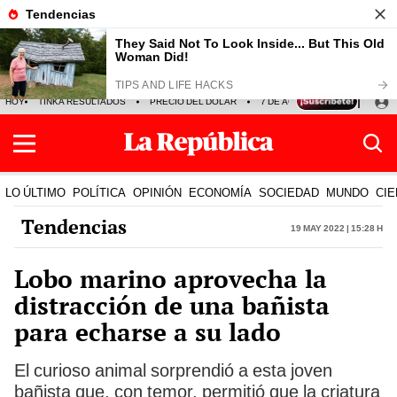
HOY
TINKA RESULTADOS
PRECIO DEL DÓLAR
7 DE AGOSTO
OLLANTA H
LO ÚLTIMO
POLÍTICA
OPINIÓN
ECONOMÍA
SOCIEDAD
MUNDO
CIE
Tendencias
19 May 2022 | 15:28 h
Lobo marino aprovecha la
distracción de una bañista
para echarse a su lado
El curioso animal sorprendió a esta joven
bañista que, con temor, permitió que la criatura