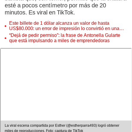
esté a pocos centímetro por más de 20
minutos. Es viral en TikTok.
Este billete de 1 dólar alcanza un valor de hasta
US$80.000: un error de impresión lo convirtió en una
pieza única que hoy buscan coleccionistas de todo el
“Dejá de pedir permiso”: la frase de Antonella Gularte
mundo
que está impulsando a miles de emprendedoras
La viral escena compartida por Esther (@estherparra493) logró obtener
miles de reproducciones. Foto: captura de TikTok