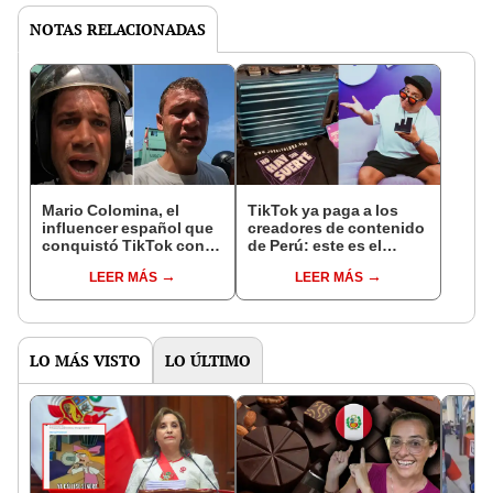
NOTAS RELACIONADAS
Mario Colomina, el
TikTok ya paga a los
influencer español que
creadores de contenido
conquistó TikTok con
de Perú: este es el
su pasión por el Perú:
monto que puedes
LEER MÁS
LEER MÁS
"Mi amor nació por la
llegar a cobrar por 1.000
gastronomía"
vistas
LO MÁS VISTO
LO ÚLTIMO