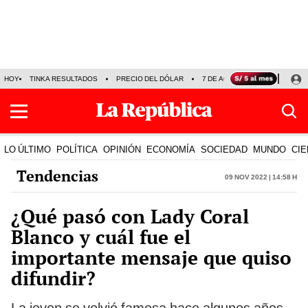
HOY
TINKA RESULTADOS
PRECIO DEL DÓLAR
7 DE AGOSTO
OLLANTA H
LO ÚLTIMO
POLÍTICA
OPINIÓN
ECONOMÍA
SOCIEDAD
MUNDO
CIE
Tendencias
09 Nov 2022 | 14:58 h
¿Qué pasó con Lady Coral
Blanco y cuál fue el
importante mensaje que quiso
difundir?