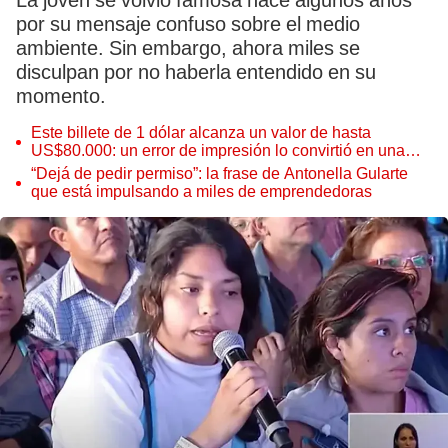
La joven se volvió famosa hace algunos años
por su mensaje confuso sobre el medio
ambiente. Sin embargo, ahora miles se
disculpan por no haberla entendido en su
momento.
Este billete de 1 dólar alcanza un valor de hasta
US$80.000: un error de impresión lo convirtió en una
pieza única que hoy buscan coleccionistas de todo el
“Dejá de pedir permiso”: la frase de Antonella Gularte
mundo
que está impulsando a miles de emprendedoras