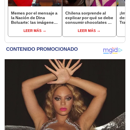
Memes por el mensaje a
Chilena sorprende al
¡Impr
la Nación de Dina
explicar por qué se debe
desfi
Boluarte: las imágenes
consumir chocolates de
Tran
y videos más virales
Perú y redes estallan:
furor
LEER MÁS
LEER MÁS
después de más de 4
“Ya eres peruana”
horas discurso