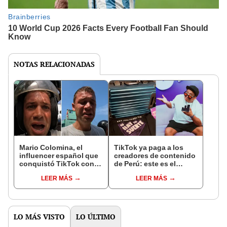
NOTAS RELACIONADAS
Mario Colomina, el
TikTok ya paga a los
influencer español que
creadores de contenido
conquistó TikTok con
de Perú: este es el
su pasión por el Perú:
monto que puedes
LEER MÁS
LEER MÁS
"Mi amor nació por la
llegar a cobrar por 1.000
gastronomía"
vistas
LO MÁS VISTO
LO ÚLTIMO