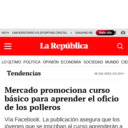
HOY
UNIVERSITARIO VS SPORTING CRISTAL
SINUANO RESULTADOS HOY
CA
LO ÚLTIMO
POLÍTICA
OPINIÓN
ECONOMÍA
SOCIEDAD
MUNDO
CIE
Tendencias
28 Jul 2022 | 23:15 h
Mercado promociona curso
básico para aprender el oficio
de los polleros
Vía Facebook. La publicación asegura que los
jóvenes que se inscriban al curso aprenderán a