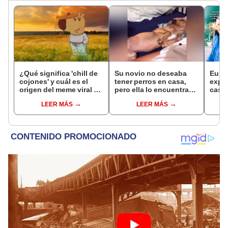
¿Qué significa 'chill de
Su novio no deseaba
Euro
cojones' y cuál es el
tener perros en casa,
exper
origen del meme viral en
pero ella lo encuentra
casa
TikTok?
en emotiva escena
“Es u
LEER MÁS
LEER MÁS
[VIDEO]