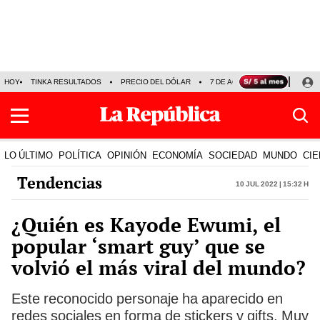
HOY
TINKA RESULTADOS
PRECIO DEL DÓLAR
7 DE AGOSTO
OLLANTA H
LO ÚLTIMO
POLÍTICA
OPINIÓN
ECONOMÍA
SOCIEDAD
MUNDO
CIE
Tendencias
10 Jul 2022 | 15:32 h
¿Quién es Kayode Ewumi, el
popular ‘smart guy’ que se
volvió el más viral del mundo?
Este reconocido personaje ha aparecido en
redes sociales en forma de stickers y gifts. Muy