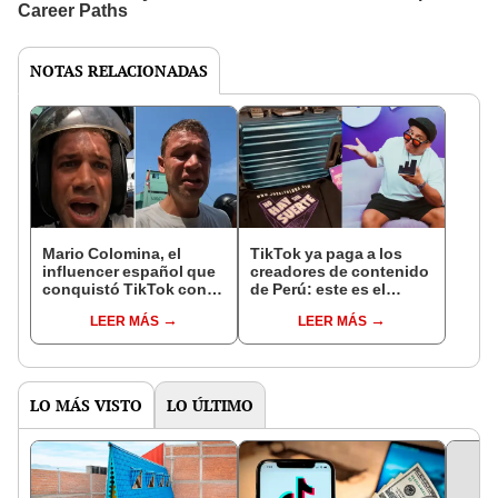
NOTAS RELACIONADAS
Mario Colomina, el
TikTok ya paga a los
influencer español que
creadores de contenido
conquistó TikTok con
de Perú: este es el
su pasión por el Perú:
monto que puedes
LEER MÁS
LEER MÁS
"Mi amor nació por la
llegar a cobrar por 1.000
gastronomía"
vistas
LO MÁS VISTO
LO ÚLTIMO