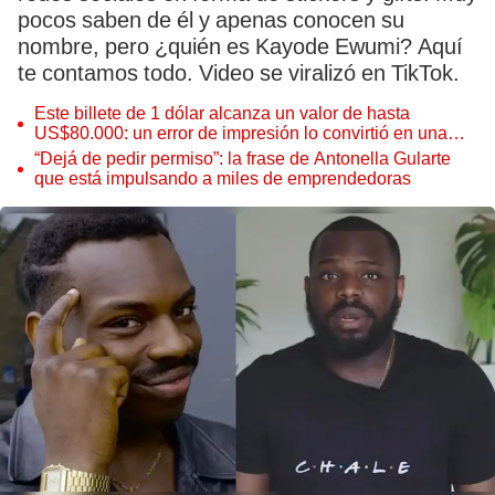
pocos saben de él y apenas conocen su
nombre, pero ¿quién es Kayode Ewumi? Aquí
te contamos todo. Video se viralizó en TikTok.
Este billete de 1 dólar alcanza un valor de hasta
US$80.000: un error de impresión lo convirtió en una
pieza única que hoy buscan coleccionistas de todo el
“Dejá de pedir permiso”: la frase de Antonella Gularte
mundo
que está impulsando a miles de emprendedoras