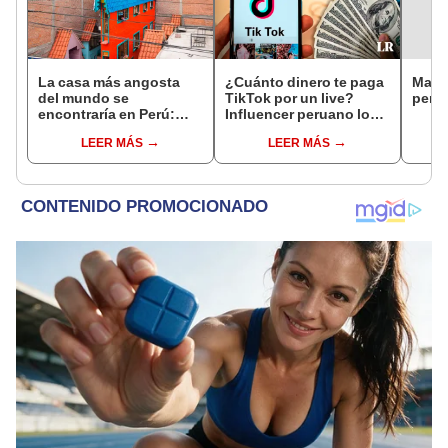
La casa más angosta
¿Cuánto dinero te paga
Matan
del mundo se
TikTok por un live?
peru
encontraría en Perú:
Influencer peruano lo
mide solo 63 cm de
explica y sorprende con
LEER MÁS
LEER MÁS
ancho y busca ingresar
insólita cifra
al Récord Guinness