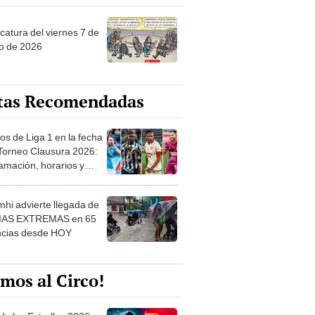
catura del viernes 7 de
o de 2026
tas Recomendadas
os de Liga 1 en la fecha
 Torneo Clausura 2026:
amación, horarios y
 ver
hi advierte llegada de
IAS EXTREMAS en 65
ncias desde HOY
mos al Circo!