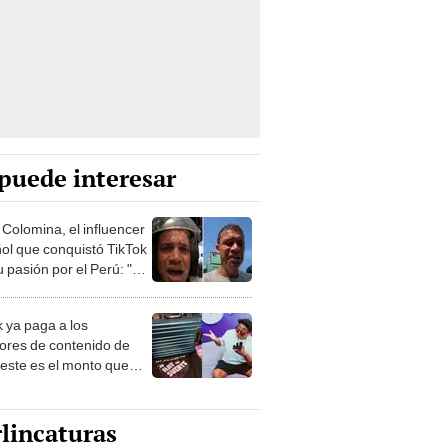
puede interesar
 Colomina, el influencer
ol que conquistó TikTok
 pasión por el Perú: "Mi
nació por la
onomía"
k ya paga a los
ores de contenido de
 este es el monto que
s llegar a cobrar por
 vistas
lincaturas