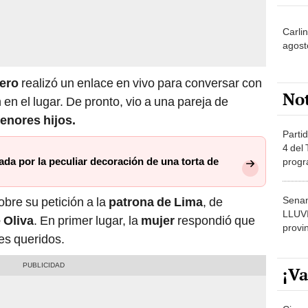
Carlin
agost
tero
realizó un enlace en vivo para conversar con
No
en el lugar. De pronto, vio a una pareja de
nores hijos.
Partid
4 del
cada por la peculiar decoración de una torta de
progr
dónde
bre su petición a la
patrona de Lima
, de
Senam
LLUV
 Oliva
. En primer lugar, la
mujer
respondió que
provi
es queridos.
¡Va