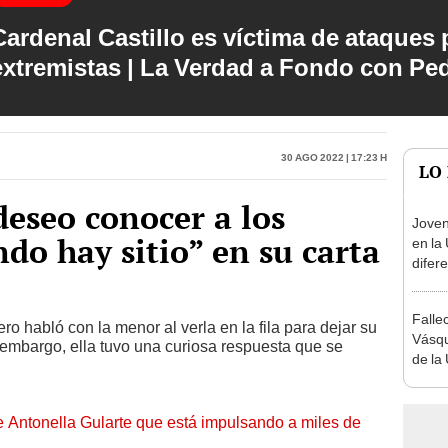
Cardenal Castillo es víctima de ataques 
extremistas | La Verdad a Fondo con Pe
30 Ago 2022 | 17:23 h
LO
eseo conocer a los
Joven
ndo hay sitio” en su carta
en la 
difer
unive
Perú:
Falle
ro habló con la menor al verla en la fila para dejar su
Vásqu
 embargo, ella tuvo una curiosa respuesta que se
de la 
su ic
de Antonella Gularte que está impulsando a miles de