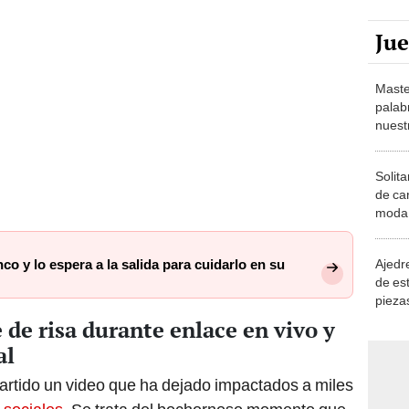
Ju
Maste
palab
nuest
Solita
de ca
moda.
demue
Ajedre
o y lo espera a la salida para cuidarlo en su
de es
piezas
consi
 de risa durante enlace en vivo y
al
rtido un video que ha dejado impactados a miles