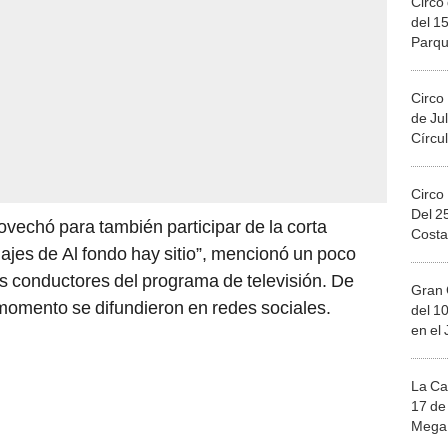
Circo 
del 15
Parqu
Migue
Circo
de Jul
Círcul
Circo
Del 2
ovechó para también participar de la corta
Costa
najes de Al fondo hay sitio”, mencionó un poco
s conductores del programa de televisión. De
Gran 
momento se difundieron en redes sociales.
del 10
en el
La Ca
17 de 
Mega 