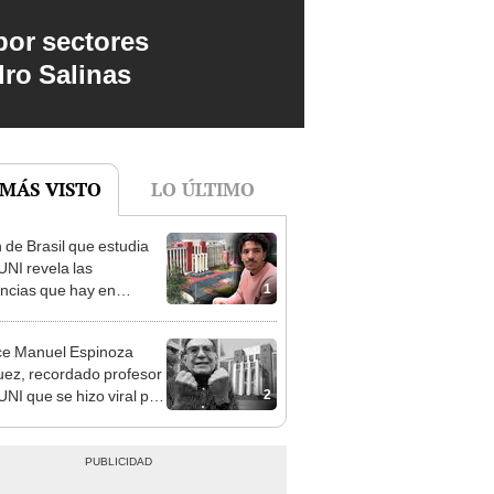
por sectores
dro Salinas
 MÁS VISTO
LO ÚLTIMO
 de Brasil que estudia
UNI revela las
1
encias que hay en
rsidades de su país y en
 “Demasiado difícil”
ce Manuel Espinoza
ez, recordado profesor
2
UNI que se hizo viral por
ónica forma de enseñar