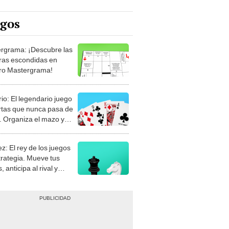
egos
rgrama: ¡Descubre las
ras escondidas en
ro Mastergrama!
rio: El legendario juego
rtas que nunca pasa de
 Organiza el mazo y
stra tu habilidad.
z: El rey de los juegos
trategia. Mueve tus
, anticipa al rival y
gue el jaque mate.