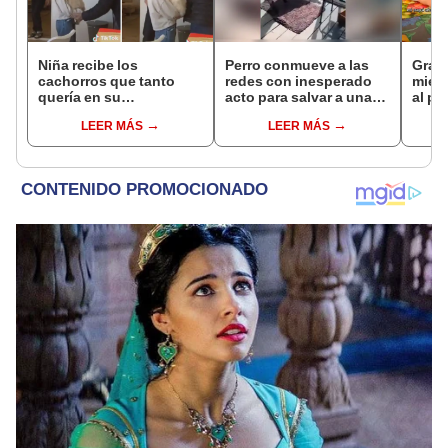
Niña recibe los
Perro conmueve a las
Graba
cachorros que tanto
redes con inesperado
mient
quería en su
acto para salvar a una
al pe
cumpleaños y escena
paloma [VIDEO]
acept
LEER MÁS
LEER MÁS
conmueve en Facebook