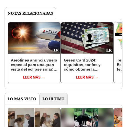
NOTAS RELACIONADAS
Aerolínea anuncia vuelo
Green Card 2024:
Temb
especial para una gran
requisitos, tarifas y
Estad
vista del eclipse solar:
cómo obtener la
febre
no habrá otro hasta
residencia permanente
epic
LEER MÁS
LEER MÁS
2044
en Estados Unidos
SISM
LO MÁS VISTO
LO ÚLTIMO