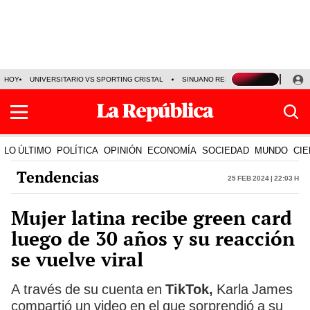
HOY
UNIVERSITARIO VS SPORTING CRISTAL
SINUANO RESULTADOS HOY
CA
LO ÚLTIMO
POLÍTICA
OPINIÓN
ECONOMÍA
SOCIEDAD
MUNDO
CIE
Tendencias
25 Feb 2024 | 22:03 h
Mujer latina recibe green card
luego de 30 años y su reacción
se vuelve viral
A través de su cuenta en
TikTok,
Karla James
compartió un video en el que sorprendió a su