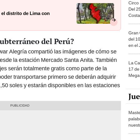
Circo
Del 2
 el distrito de Lima con
Costa
Gran 
subterráneo del Perú?
del 10
en el
dwar Alegría compartió las imágenes de cómo se
 desde la estación Mercado Santa Anita. También
La Ca
jes serán totalmente gratis como parte de la
17 de 
Mega 
oder transportarse primero se deberán adquirir
 7,50 soles y estarán disponibles en las estaciones
Ju
Maste
palab
nuest