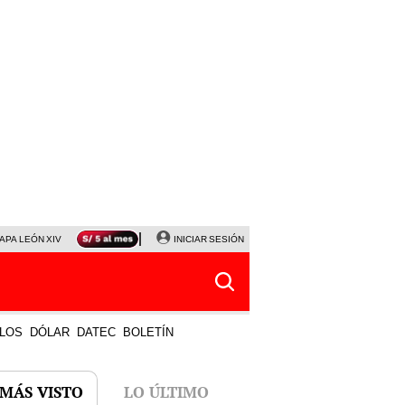
APA LEÓN XIV
NALDY SALDAÑA
INICIAR SESIÓN
LA BELLA LUZ
MAGALY MEDINA
HORÓS
LOS
DÓLAR
DATEC
BOLETÍN
 MÁS VISTO
LO ÚLTIMO