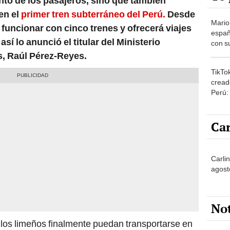
nto de los pasajeros, sino que también
en el
primer tren subterráneo del Perú.
Desde
Mario
 funcionar con cinco trenes y ofrecerá viajes
españ
así lo anunció el titular del Ministerio
con su
amor 
, Raúl Pérez-Reyes.
gastr
TikTo
cread
Perú:
puede
1.000
Car
Carli
agost
No
s los limeños finalmente puedan transportarse en