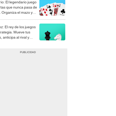
rio: El legendario juego
rtas que nunca pasa de
 Organiza el mazo y
stra tu habilidad.
z: El rey de los juegos
trategia. Mueve tus
, anticipa al rival y
gue el jaque mate.