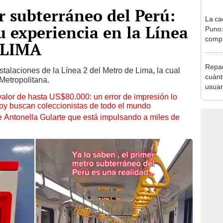
er subterráneo del Perú:
La ca
u experiencia en la Línea
Puno:
compr
 LIMA
desde
Repar
talaciones de la Línea 2 del Metro de Lima, la cual
cuánt
Metropolitana.
usuar
 valor de hasta US$80.000: un error de impresión lo
hoy buscan coleccionistas de todo el mundo
de Antonella Gularte que está impulsando a miles de