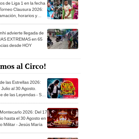
os de Liga 1 en la fecha
 Torneo Clausura 2026:
amación, horarios y
 ver
hi advierte llegada de
IAS EXTREMAS en 65
ncias desde HOY
mos al Circo!
de las Estrellas 2026:
 Julio al 30 Agosto.
e de las Leyendas - San
l
 Montecarlo 2026: Del 17
io hasta el 30 Agosto en
o Militar - Jesús María