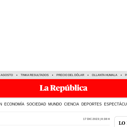
E AGOSTO
TINKA RESULTADOS
PRECIO DEL DÓLAR
OLLANTA HUMALA
P
N
ECONOMÍA
SOCIEDAD
MUNDO
CIENCIA
DEPORTES
ESPECTÁCU
17 Dic 2023 | 8:38 h
LO