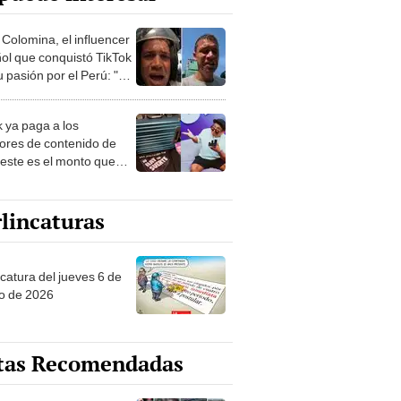
 Colomina, el influencer
ol que conquistó TikTok
 pasión por el Perú: "Mi
nació por la
onomía"
k ya paga a los
ores de contenido de
 este es el monto que
s llegar a cobrar por
 vistas
lincaturas
ncatura del jueves 6 de
o de 2026
tas Recomendadas