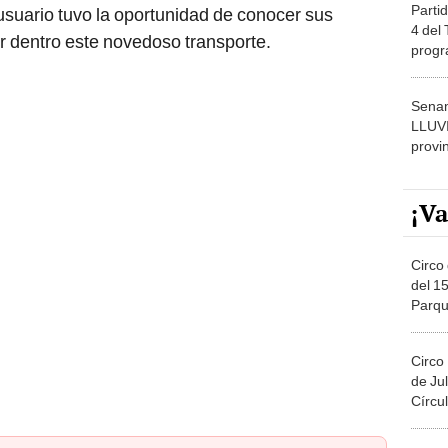
Partid
 usuario tuvo la oportunidad de conocer sus
4 del
r dentro este novedoso transporte.
progr
dónde
Senam
LLUV
provi
¡Va
Circo 
del 15
Parqu
Migue
Circo
de Jul
Círcul