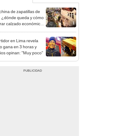
china de zapatillas de
 ¿dónde queda y cómo
1
ar calzado económico
 S/5?
tidor en Lima revela
o gana en 3 horas y
2
ios opinan: "Muy poco"