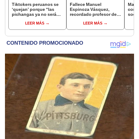
Tiktokers peruanos se
Fallece Manuel
Madr
‘quejan’ porque “las
Espinoza Vásquez,
conm
pichangas ya no serán
recordado profesor de
socia
lo mismo”
la UNI que se hizo viral
en el
LEER MÁS
LEER MÁS
por su icónica forma de
de 82
enseñar