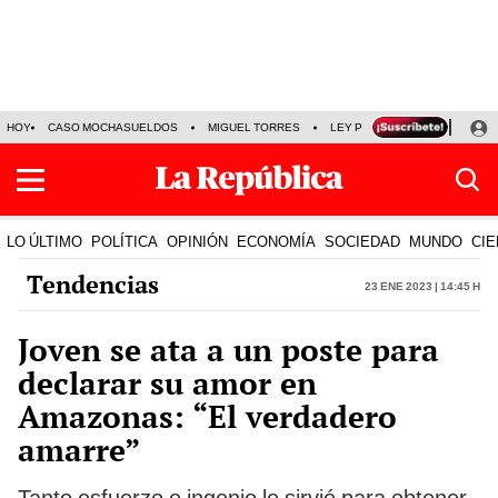
HOY
CASO MOCHASUELDOS
MIGUEL TORRES
LEY PULPÍN
PRECIO DEL
LO ÚLTIMO
POLÍTICA
OPINIÓN
ECONOMÍA
SOCIEDAD
MUNDO
CIE
Tendencias
23 Ene 2023 | 14:45 h
Joven se ata a un poste para
declarar su amor en
Amazonas: “El verdadero
amarre”