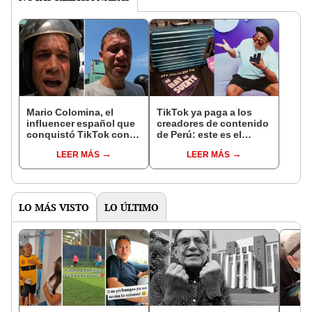
Mario Colomina, el
TikTok ya paga a los
influencer español que
creadores de contenido
conquistó TikTok con
de Perú: este es el
su pasión por el Perú:
monto que puedes
LEER MÁS
LEER MÁS
"Mi amor nació por la
llegar a cobrar por 1.000
gastronomía"
vistas
LO MÁS VISTO
LO ÚLTIMO