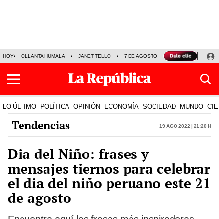
HOY
OLLANTA HUMALA
JANET TELLO
7 DE AGOSTO
TINKA RESULTADOS
LO ÚLTIMO
POLÍTICA
OPINIÓN
ECONOMÍA
SOCIEDAD
MUNDO
CIE
Tendencias
19 Ago 2022 | 21:20 h
Dia del Niño: frases y
mensajes tiernos para celebrar
el dia del niño peruano este 21
de agosto