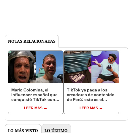
NOTAS RELACIONADAS
Mario Colomina, el
TikTok ya paga a los
influencer español que
creadores de contenido
conquistó TikTok con
de Perú: este es el
su pasión por el Perú:
monto que puedes
LEER MÁS
LEER MÁS
"Mi amor nació por la
llegar a cobrar por 1.000
gastronomía"
vistas
LO MÁS VISTO
LO ÚLTIMO