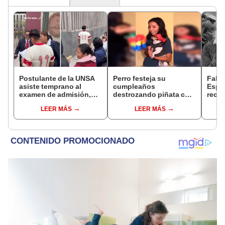
Postulante de la UNSA
Perro festeja su
Fall
asiste temprano al
cumpleaños
Espi
examen de admisión,
destrozando piñata con
recor
pero no le dejan pasar
forma de gato [VIDEO]
la UN
LEER MÁS
LEER MÁS
por insólita razón: se
por s
equivocó de día
ense