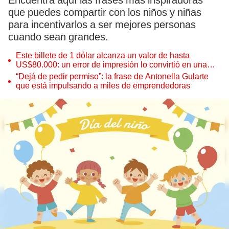
Encuentra aquí las frases más inspiradoras
que puedes compartir con los niños y niñas
para incentivarlos a ser mejores personas
cuando sean grandes.
Este billete de 1 dólar alcanza un valor de hasta
US$80.000: un error de impresión lo convirtió en una
pieza única que hoy buscan coleccionistas de todo el
“Dejá de pedir permiso”: la frase de Antonella Gularte
mundo
que está impulsando a miles de emprendedoras