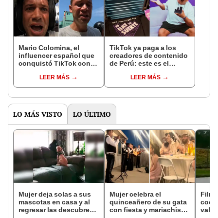
Mario Colomina, el
TikTok ya paga a los
influencer español que
creadores de contenido
conquistó TikTok con
de Perú: este es el
su pasión por el Perú:
monto que puedes
LEER MÁS
LEER MÁS
"Mi amor nació por la
llegar a cobrar por 1.000
gastronomía"
vistas
LO MÁS VISTO
LO ÚLTIMO
Mujer deja solas a sus
Mujer celebra el
Film
mascotas en casa y al
quinceañero de su gata
coco
regresar las descubre
con fiesta y mariachis:
valla
en tierna escena
"El que tiene plata hace
milit