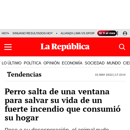
HOY
SINUANO RESULTADOS HOY
ALIANZA LIMA VS SPORT BOYS
JORGE MES
LO ÚLTIMO
POLÍTICA
OPINIÓN
ECONOMÍA
SOCIEDAD
MUNDO
CIE
Tendencias
01 May 2022 | 17:23 h
Perro salta de una ventana
para salvar su vida de un
fuerte incendio que consumió
su hogar