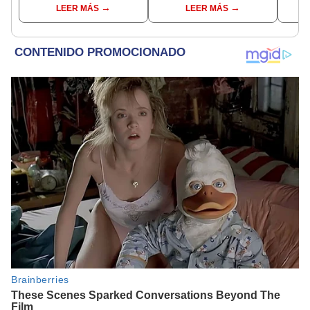
LEER MÁS
LEER MÁS
[VIDEO]
lo que quiere"
[VID