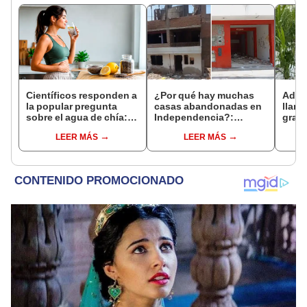
Científicos responden a
¿Por qué hay muchas
Adul
la popular pregunta
casas abandonadas en
llant
sobre el agua de chía:
Independencia?:
grani
¿realmente ayuda a
usuarios de Tiktok
culti
LEER MÁS
LEER MÁS
bajar de peso o es solo
explican la razón y
la vi
un mito viral?
sorprenden