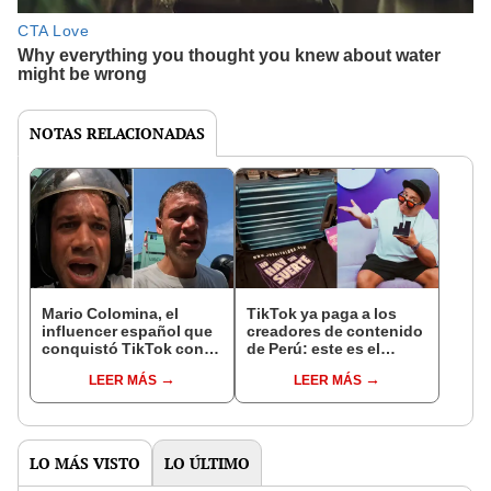
NOTAS RELACIONADAS
Mario Colomina, el
TikTok ya paga a los
influencer español que
creadores de contenido
conquistó TikTok con
de Perú: este es el
su pasión por el Perú:
monto que puedes
LEER MÁS
LEER MÁS
"Mi amor nació por la
llegar a cobrar por 1.000
gastronomía"
vistas
LO MÁS VISTO
LO ÚLTIMO