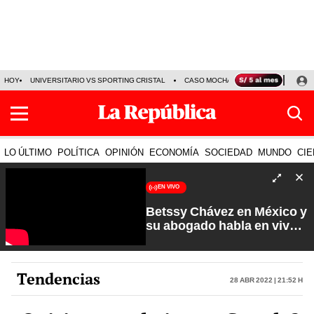
HOY
UNIVERSITARIO VS SPORTING CRISTAL
CASO MOCHASUELDOS
MIGUEL
LO ÚLTIMO
POLÍTICA
OPINIÓN
ECONOMÍA
SOCIEDAD
MUNDO
CIE
EN VIVO
Betssy Chávez en México y
su abogado habla en vivo |
Que No Se Te Olvide con
Carlos Cornejo
Tendencias
28 Abr 2022 | 21:52 h