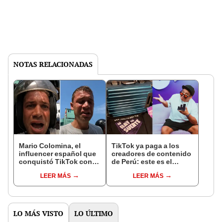
NOTAS RELACIONADAS
Mario Colomina, el
TikTok ya paga a los
influencer español que
creadores de contenido
conquistó TikTok con
de Perú: este es el
su pasión por el Perú:
monto que puedes
LEER MÁS
LEER MÁS
"Mi amor nació por la
llegar a cobrar por 1.000
gastronomía"
vistas
LO MÁS VISTO
LO ÚLTIMO