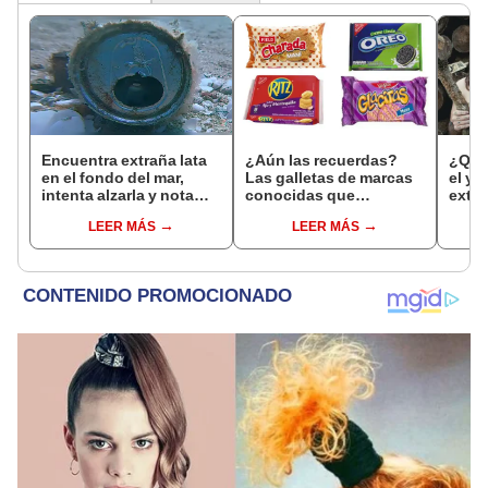
Encuentra extraña lata
¿Aún las recuerdas?
¿Quié
en el fondo del mar,
Las galletas de marcas
el yo
intenta alzarla y nota
conocidas que
extr
que criatura marina vive
fracasaron en el Perú
‘dest
LEER MÁS
LEER MÁS
dentro de ella [VIDEO]
Comu