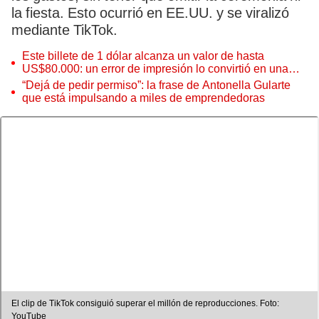
la fiesta. Esto ocurrió en EE.UU. y se viralizó
mediante TikTok.
Este billete de 1 dólar alcanza un valor de hasta
US$80.000: un error de impresión lo convirtió en una
pieza única que hoy buscan coleccionistas de todo el
“Dejá de pedir permiso”: la frase de Antonella Gularte
mundo
que está impulsando a miles de emprendedoras
El clip de TikTok consiguió superar el millón de reproducciones. Foto:
YouTube