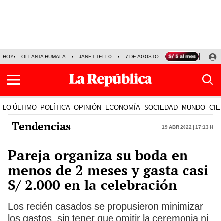
HOY
OLLANTA HUMALA
JANET TELLO
7 DE AGOSTO
TINKA RESULTADOS
LO ÚLTIMO
POLÍTICA
OPINIÓN
ECONOMÍA
SOCIEDAD
MUNDO
CIE
Tendencias
19 Abr 2022 | 17:13 h
Pareja organiza su boda en
menos de 2 meses y gasta casi
S/ 2.000 en la celebración
Los recién casados se propusieron minimizar
los gastos, sin tener que omitir la ceremonia ni