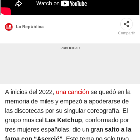
En las redes, algunos indicaban que el "Aserejé" hacía referencia a un
mensaje satánico; sin embargo, las cantantes y el compositor descartaron
esta teoría. Foto: captura de YouTube
La República
Compartir
A inicios del 2022,
una canción
se quedó en la
memoria de miles y empezó a apoderarse de
las discotecas por su singular coreografía. El
grupo musical
Las Ketchup
, conformado por
tres mujeres españolas, dio un gran
salto a la
fama con “Aserejé”
. Este tema no solo tuvo