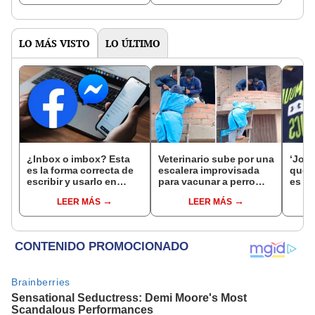
gastronomía"
vistas
LO MÁS VISTO
LO ÚLTIMO
¿Inbox o imbox? Esta
Veterinario sube por una
‘Josi
es la forma correcta de
escalera improvisada
que t
escribir y usarlo en
para vacunar a perro
es t
Facebook
durante campaña y en
[VID
LEER MÁS
LEER MÁS
redes reaccionan:
“Tiene vocación de
servicio”