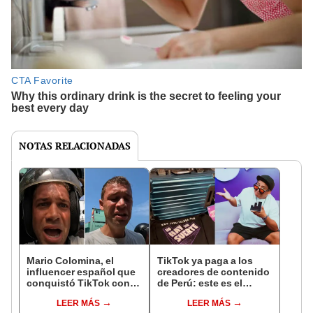
NOTAS RELACIONADAS
Mario Colomina, el
TikTok ya paga a los
influencer español que
creadores de contenido
conquistó TikTok con
de Perú: este es el
su pasión por el Perú:
monto que puedes
LEER MÁS
LEER MÁS
"Mi amor nació por la
llegar a cobrar por 1.000