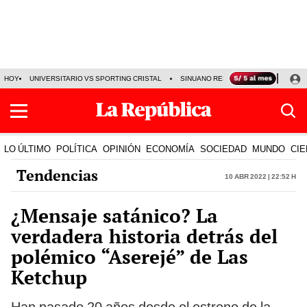
HOY
UNIVERSITARIO VS SPORTING CRISTAL
SINUANO RESULTADOS HOY
CA
LO ÚLTIMO
POLÍTICA
OPINIÓN
ECONOMÍA
SOCIEDAD
MUNDO
CIE
Tendencias
10 Abr 2022 | 22:52 h
¿Mensaje satánico? La
verdadera historia detrás del
polémico “Aserejé” de Las
Ketchup